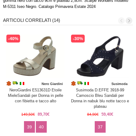
gomma nero con tacco 9cm e plateau 2,5cm. Scarpe Wonders modello
M-5311 Iseo Negro. Catalogo Primavera Estate 2024
ARTICOLI CORRELATI (14)
-40%
-30%
Nero Giardini
Susimoda
NeroGiardini E513631D Etoile
Susimoda D.EFFE 3918-99
MieleSandali per Donna in pelle
Camoscio Bleu Sandali per
con fibietta e tacco alto
Donna in nabuk blu notte tacco e
plateau
89,70€
59,40€
149,50€
84,90€
39
40
37