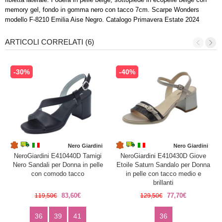
memory gel, fondo in gomma nero con tacco 7cm. Scarpe Wonders
modello F-8210 Emilia Aise Negro. Catalogo Primavera Estate 2024
ARTICOLI CORRELATI (6)
-30%
-40%
Nero Giardini
Nero Giardini
NeroGiardini E410440D Tamigi
NeroGiardini E410430D Giove
Nero Sandali per Donna in pelle
Etoile Saturn Sandalo per Donna
con comodo tacco
in pelle con tacco medio e
brillanti
83,60€
77,70€
119,50€
129,50€
36
39
41
36