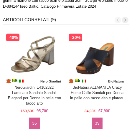
gomma marrone con tacco 6cm e plateau 2cm. Scarpe Wonders modello
D-8841-P Iseo Baltic. Catalogo Primavera Estate 2024
ARTICOLI CORRELATI (9)
-40%
-20%
Nero Giardini
BioNatura
NeroGiardini E410232D
BioNatura A11MANILA Crazy
Laminato Sandalo Sandali
Horse Caffe Sandali per Donna
Eleganti per Donna in pelle con
in pelle con tacco alto e plateau
tacco alto
95,70€
67,90€
159,50€
84,90€
36
39