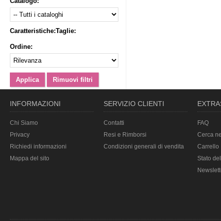
Catalogo:
Caratteristiche:
Taglie:
Ordine:
INFORMAZIONI
SERVIZIO CLIENTI
EXTRA
Chi Siamo
Contatti
FAQ
Privacy
Resi e Rimborsi
Cerca ne
Richiedi informazioni
Condizioni generali di vendita
Carrello
Mappa del sito
Stato del
Newslett