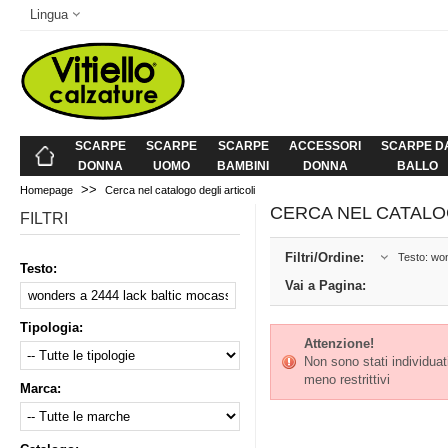
Lingua
SCARPE
SCARPE
SCARPE
ACCESSORI
SCARPE D
DONNA
UOMO
BAMBINI
DONNA
BALLO
>>
Homepage
Cerca nel catalogo degli articoli
CERCA NEL CATALO
FILTRI
Filtri/Ordine:
Testo: won
Testo:
Vai a Pagina:
Tipologia:
Attenzione!
Non sono stati individuati 
meno restrittivi
Marca: