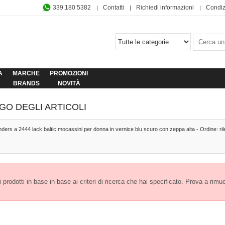
339.180 5382
Contatti
Richiedi informazioni
Condiz
A
MARCHE
PROMOZIONI
BRANDS
NOVITÀ
GO DEGLI ARTICOLI
ders a 2444 lack baltic mocassini per donna in vernice blu scuro con zeppa alta - Ordine: ri
prodotti in base in base ai criteri di ricerca che hai specificato. Prova a rimuover