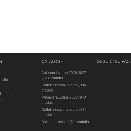
S
CATALOGHI
SEGUICI SU FA
Autunno Inverno 2026-2027
(123 prodotti)
l sito
Outlet autunno inverno (936
prodotti)
l'ordine
Primavera Estate 2026 (943
er
prodotti)
Outlet primavera estate (875
prodotti)
Ballo e accessori (61 prodotti)