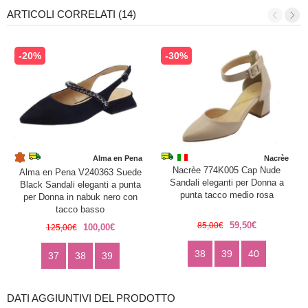
ARTICOLI CORRELATI (14)
-20%
-30%
Alma en Pena
Nacrèe
Nacrèe 774K005 Cap Nude
Alma en Pena V240363 Suede
Sandali eleganti per Donna a
Black Sandali eleganti a punta
punta tacco medio rosa
per Donna in nabuk nero con
tacco basso
59,50€
85,00€
100,00€
125,00€
38
39
40
37
38
39
DATI AGGIUNTIVI DEL PRODOTTO