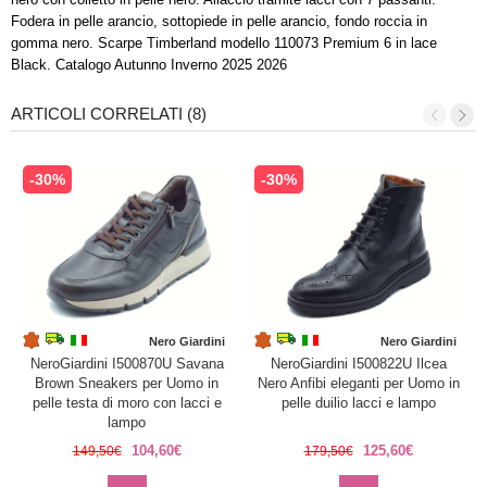
Fodera in pelle arancio, sottopiede in pelle arancio, fondo roccia in
gomma nero. Scarpe Timberland modello 110073 Premium 6 in lace
Black. Catalogo Autunno Inverno 2025 2026
ARTICOLI CORRELATI (8)
-30%
-30%
Nero Giardini
Nero Giardini
NeroGiardini I500870U Savana
NeroGiardini I500822U Ilcea
Brown Sneakers per Uomo in
Nero Anfibi eleganti per Uomo in
pelle testa di moro con lacci e
pelle duilio lacci e lampo
lampo
104,60€
125,60€
149,50€
179,50€