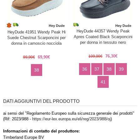
Hey Dude
Hey Dude
HeyDude 44357 Wendy Peak
HeyDude 41951 Wendy Peak Hi
Apres Coated Black Scarponcini
Suede Chestnut Scarponcini per
per donna in tessuto nero
donna in camoscio nocciola
76,30€
109,00€
69,90€
99,90€
36
37
38
39
38
41
DATI AGGIUNTIVI DEL PRODOTTO
ai sensi del "Regolamento Europeo sulla sicurezza generale dei prodotti"
(Rif: 2023/988 -
https://eur-lex.europa.eu/eli/reg/2023/988/oj
)
Informazioni di contatto del produttore:
Timberland Europe BV