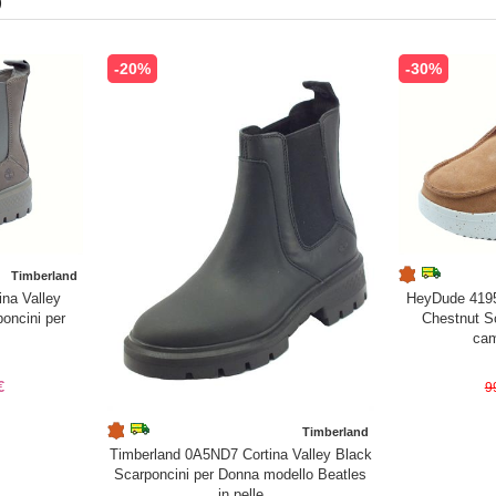
)
-20%
-30%
Timberland
na Valley
HeyDude 419
oncini per
Chestnut Sc
cam
€
9
Timberland
Timberland 0A5ND7 Cortina Valley Black
Scarponcini per Donna modello Beatles
in pelle