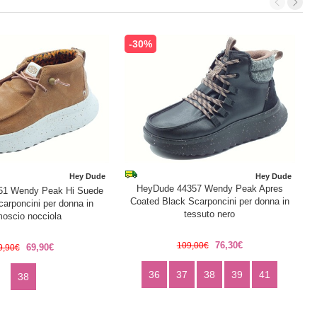
-30%
Hey Dude
Hey Dude
HeyDude 44357 Wendy Peak Apres
51 Wendy Peak Hi Suede
Coated Black Scarponcini per donna in
arponcini per donna in
tessuto nero
oscio nocciola
76,30€
109,00€
69,90€
9,90€
36
37
38
39
41
38