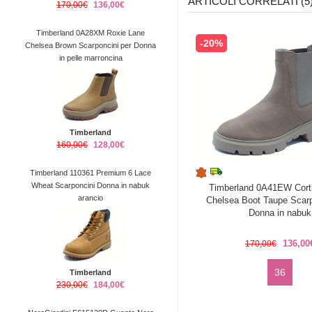
ARTICOLI CORRELATI (5
170,00€
136,00€
Timberland 0A28XM Roxie Lane
-20%
Chelsea Brown Scarponcini per Donna
in pelle marroncina
Timberland
160,00€
128,00€
Timberland 110361 Premium 6 Lace
Wheat Scarponcini Donna in nabuk
Timberland 0A41EW Corti
arancio
Chelsea Boot Taupe Scarp
Donna in nabuk
136,00
170,00€
36
Timberland
230,00€
184,00€