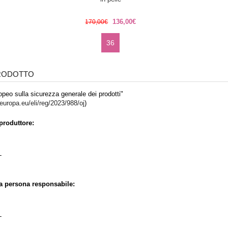
136,00€
170,00€
36
PRODOTTO
peo sulla sicurezza generale dei prodotti"
.europa.eu/eli/reg/2023/988/oj
)
produttore:
L
la persona responsabile:
L