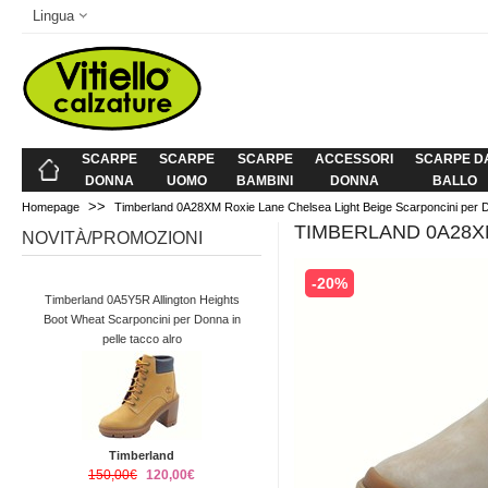
Lingua
SCARPE
SCARPE
SCARPE
ACCESSORI
SCARPE D
DONNA
UOMO
BAMBINI
DONNA
BALLO
>>
Homepage
Timberland 0A28XM Roxie Lane Chelsea Light Beige Scarponcini per 
TIMBERLAND 0A28X
NOVITÀ/PROMOZIONI
-20%
Timberland 0A5Y5R Allington Heights
Boot Wheat Scarponcini per Donna in
pelle tacco alro
Timberland
150,00€
120,00€