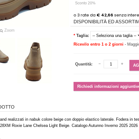
Sconto 20%
DISPONIBILITÀ ED ASSORT
Zoom
*
Taglia:
Ricevilo entro 1 o 2 giorni
-
Maggio
Quantità:
ODOTTO
nd realizzati in nabuk colore beige con doppio elastico laterale. Fodera in t
28XM Roxie Lane Chelsea Light Beige. Catalogo Autunno Inverno 2025 2026