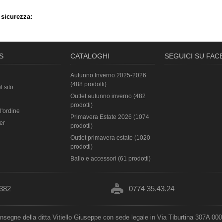
 sicurezza:
S
CATALOGHI
SEGUICI SU FA
Autunno Inverno 2025-2026
(488 prodotti)
l sito
Outlet autunno inverno (482
prodotti)
l'ordine
Primavera Estate 2026 (1074
er
prodotti)
Outlet primavera estate (1020
prodotti)
Ballo e accessori (61 prodotti)
382
0774 35.43.24
insegne della ditta Vitiello Giuseppe con sede legale in Via Tiburtina 307A 00