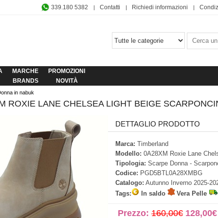
339.180 5382
Contatti
Richiedi informazioni
Condiz
A
MARCHE
PROMOZIONI
BRANDS
NOVITÀ
Donna in nabuk
M ROXIE LANE CHELSEA LIGHT BEIGE SCARPONCI
DETTAGLIO PRODOTTO
Marca:
Timberland
Modello:
0A28XM Roxie Lane Chels
Tipologia:
Scarpe Donna - Scarponc
Codice:
PGD5BTL0A28XMBG
Catalogo:
Autunno Inverno 2025-20
Tags:
In saldo
Vera Pelle
Prezzo:
160,00€
128,00€