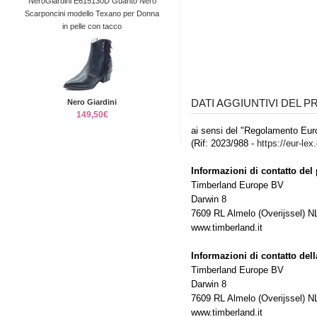
NeroGiardini E615130D Guanto Nero
Scarponcini modello Texano per Donna
in pelle con tacco
DATI AGGIUNTIVI DEL 
Nero Giardini
149,50€
ai sensi del "Regolamento Euro
(Rif: 2023/988 -
https://eur-lex
Informazioni di contatto del 
Timberland Europe BV
Darwin 8
7609 RL Almelo (Overijssel) N
www.timberland.it
Informazioni di contatto del
Timberland Europe BV
Darwin 8
7609 RL Almelo (Overijssel) N
www.timberland.it