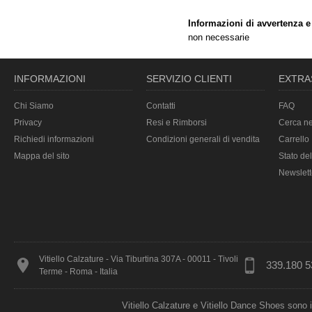
Informazioni di avvertenza e
non necessarie
INFORMAZIONI
SERVIZIO CLIENTI
EXTRA
Chi Siamo
Contatti
FAQ
Privacy
Resi e Rimborsi
Cerca ne
Richiedi informazioni
Condizioni generali di vendita
Carrello
Mappa del sito
Stato del
Newslett
Vitiello Calzature - Via Tiburtina 307A - 00011 - Tivoli
339.180 5
Terme - Roma - Italia
Vitiello Calzature e Vitiello Dance Shoes sono 