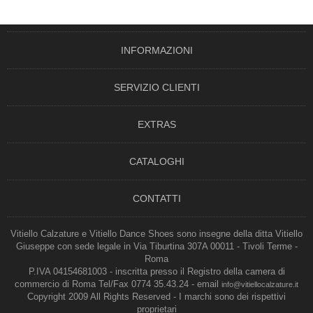
INFORMAZIONI
SERVIZIO CLIENTI
EXTRAS
CATALOGHI
CONTATTI
Vitiello Calzature e Vitiello Dance Shoes sono insegne della ditta Vitiello
Giuseppe con sede legale in Via Tiburtina 307A 00011 - Tivoli Terme -
Roma
P.IVA 04154681003 - inscritta presso il Registro della camera di
commercio di Roma Tel/Fax 0774 35.43.24 - email
info@vitiellocalzature.it
Copyright 2009 All Rights Reserved - I marchi sono dei rispettivi
proprietari