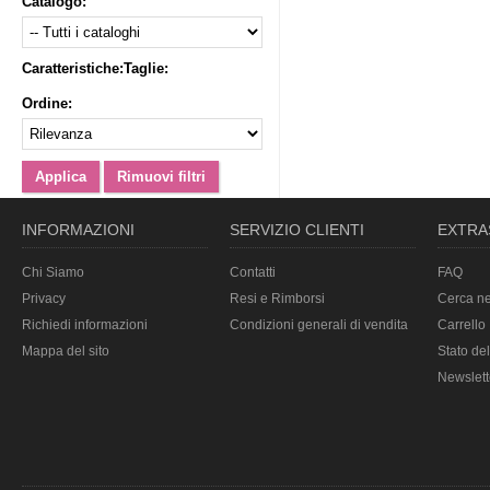
Catalogo:
Caratteristiche:
Taglie:
Ordine:
INFORMAZIONI
SERVIZIO CLIENTI
EXTRA
Chi Siamo
Contatti
FAQ
Privacy
Resi e Rimborsi
Cerca ne
Richiedi informazioni
Condizioni generali di vendita
Carrello
Mappa del sito
Stato del
Newslett