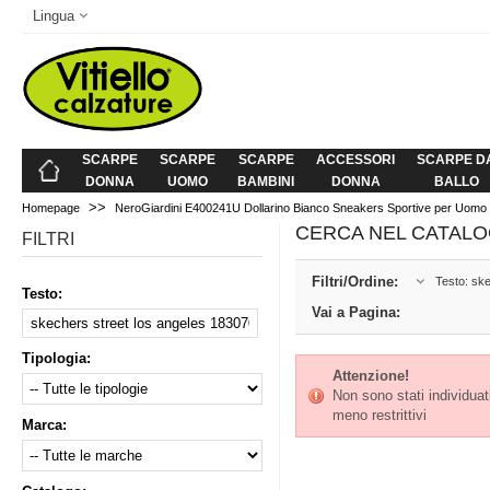
Lingua
SCARPE
SCARPE
SCARPE
ACCESSORI
SCARPE D
DONNA
UOMO
BAMBINI
DONNA
BALLO
>>
Homepage
NeroGiardini E400241U Dollarino Bianco Sneakers Sportive per Uomo in
CERCA NEL CATALO
FILTRI
Filtri/Ordine:
Testo: ske
Testo:
Vai a Pagina:
Tipologia:
Attenzione!
Non sono stati individuati 
meno restrittivi
Marca: