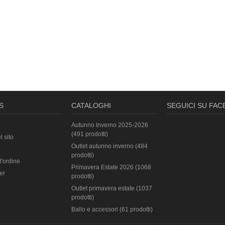
S
CATALOGHI
SEGUICI SU FA
Autunno Inverno 2025-2026
(491 prodotti)
l sito
Outlet autunno inverno (484
prodotti)
l'ordine
Primavera Estate 2026 (1068
er
prodotti)
Outlet primavera estate (1037
prodotti)
Ballo e accessori (61 prodotti)