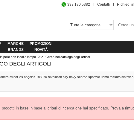
339.180 5382
Contatti
Richiedi i
A
MARCHE
PROMOZIONI
BRANDS
NOVITÀ
>>
 pelle con lacci e lampo
Cerca nel catalogo degli articoli
GO DEGLI ARTICOLI
chers street los angeles 183070 revolution airy navy scarpe sportive uomo tessuto sintetico 
prodotti in base in base ai criteri di ricerca che hai specificato. Prova a rimuover