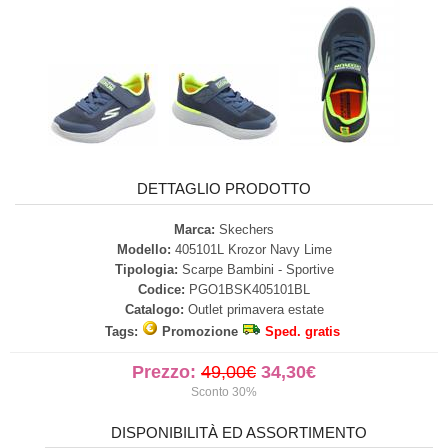
DETTAGLIO PRODOTTO
Marca:
Skechers
Modello:
405101L Krozor Navy Lime
Tipologia:
Scarpe Bambini - Sportive
Codice:
PGO1BSK405101BL
Catalogo:
Outlet primavera estate
Tags:
Promozione
Sped. gratis
Prezzo:
49,00€
34,30€
Sconto 30%
DISPONIBILITÀ ED ASSORTIMENTO