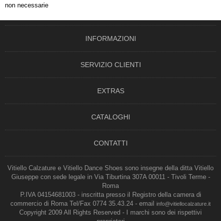
non necessarie
INFORMAZIONI
SERVIZIO CLIENTI
EXTRAS
CATALOGHI
CONTATTI
Vitiello Calzature e Vitiello Dance Shoes sono insegne della ditta Vitiello
Giuseppe con sede legale in Via Tiburtina 307A 00011 - Tivoli Terme -
Roma
P.IVA 04154681003 - inscritta presso il Registro della camera di
commercio di Roma Tel/Fax 0774 35.43.24 - email
info@vitiellocalzature.it
Copyright 2009 All Rights Reserved - I marchi sono dei rispettivi