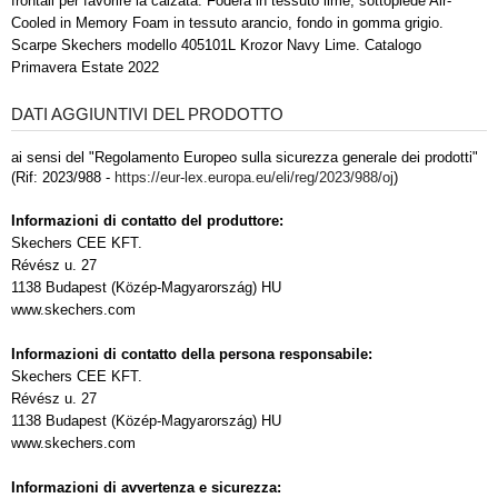
frontali per favorire la calzata. Fodera in tessuto lime, sottopiede Air-
Cooled in Memory Foam in tessuto arancio, fondo in gomma grigio.
Scarpe Skechers modello 405101L Krozor Navy Lime. Catalogo
Primavera Estate 2022
DATI AGGIUNTIVI DEL PRODOTTO
ai sensi del "Regolamento Europeo sulla sicurezza generale dei prodotti"
(Rif: 2023/988 -
https://eur-lex.europa.eu/eli/reg/2023/988/oj
)
Informazioni di contatto del produttore:
Skechers CEE KFT.
Révész u. 27
1138 Budapest (Közép-Magyarország) HU
www.skechers.com
Informazioni di contatto della persona responsabile:
Skechers CEE KFT.
Révész u. 27
1138 Budapest (Közép-Magyarország) HU
www.skechers.com
Informazioni di avvertenza e sicurezza: