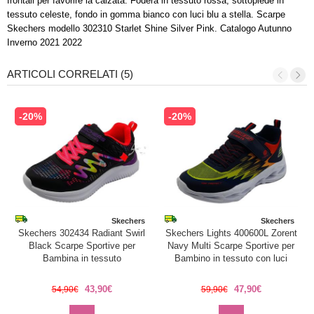
frontali per favorire la calzata. Fodera in tessuto rossa, sottopiede in
tessuto celeste, fondo in gomma bianco con luci blu a stella. Scarpe
Skechers modello 302310 Starlet Shine Silver Pink. Catalogo Autunno
Inverno 2021 2022
ARTICOLI CORRELATI (5)
-20%
-20%
Skechers
Skechers
Skechers 302434 Radiant Swirl
Skechers Lights 400600L Zorent
Black Scarpe Sportive per
Navy Multi Scarpe Sportive per
Bambina in tessuto
Bambino in tessuto con luci
43,90€
47,90€
54,90€
59,90€