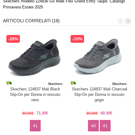
Skechers modello 124836 Go Walk Flex Grand Entry Taupe. Catalogo
Primavera Estate 2025
ARTICOLI CORRELATI (18)
-20%
-10%
Skechers
Skechers
Skechers 124837 Mali Black
Skechers 124837 Mali Charcoal
Slip-On per Donna in tessuto
Slip-On per Donna in tessuto
nero
grigio
71,90€
80,90€
89,90€
89,90€
41
40
41