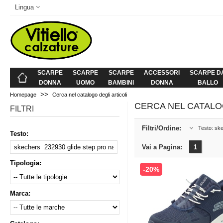
Lingua
SCARPE
SCARPE
SCARPE
ACCESSORI
SCARPE D
DONNA
UOMO
BAMBINI
DONNA
BALLO
>>
Homepage
Cerca nel catalogo degli articoli
CERCA NEL CATALO
FILTRI
Filtri/Ordine:
Testo: ske
Testo:
Vai a Pagina:
1
Tipologia:
-20%
Marca: