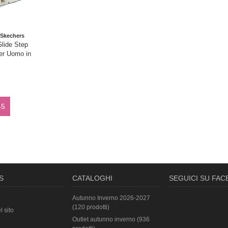
Skechers
lide Step
er Uomo in
45
S
CATALOGHI
SEGUICI SU FA
Autunno Inverno 2026-2027
(120 prodotti)
l sito
Outlet autunno inverno (936