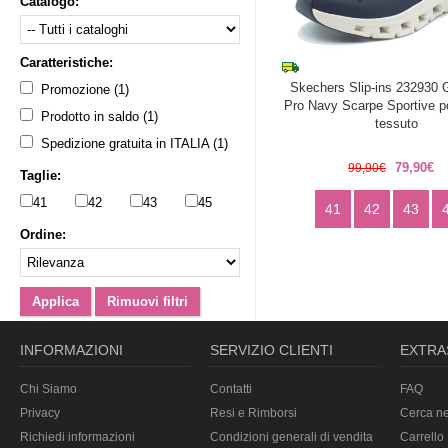
Catalogo:
Caratteristiche:
Skechers Slip-ins 232930 G
Promozione (1)
Pro Navy Scarpe Sportive p
Prodotto in saldo (1)
tessuto
Spedizione gratuita in ITALIA (1)
79,90€
99,90€
Taglie:
41
42
43
45
41
42
43
Ordine:
INFORMAZIONI
SERVIZIO CLIENTI
EXTRA
Chi Siamo
Contatti
FAQ
Privacy
Resi e Rimborsi
Cerca ne
Richiedi informazioni
Condizioni generali di vendita
Carrello