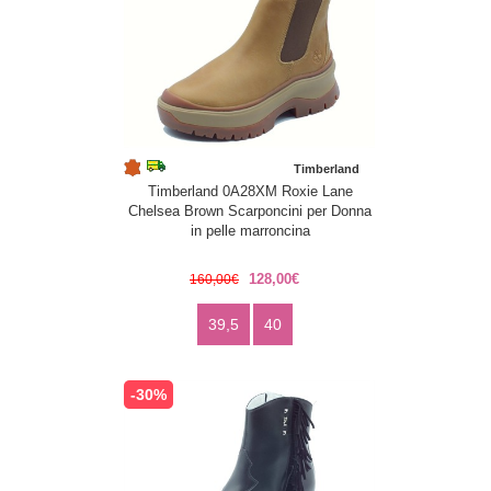
Timberland
Timberland 0A28XM Roxie Lane
Chelsea Brown Scarponcini per Donna
in pelle marroncina
128,00€
160,00€
39,5
40
-30%