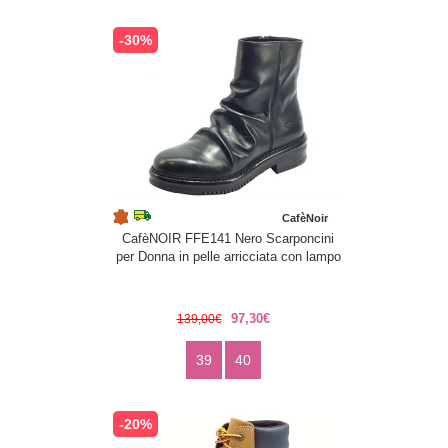
-30%
CafèNoir
CafèNOIR FFE141 Nero Scarponcini
per Donna in pelle arricciata con lampo
97,30€
139,00€
39
40
-20%