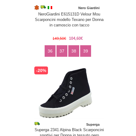
Nero Giardini
NeroGiardini E615131D Velour Mou
Scarponcini modello Texano per Donna
in camoscio con tacco
104,60€
149,50€
36
37
38
39
-20%
Superga
Superga 2341 Alpina Black Scarponcini
sportivi per Donna in tessuto nero