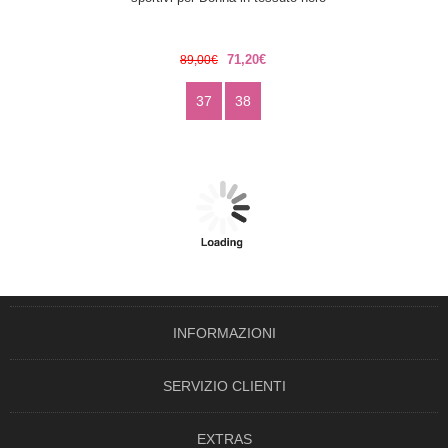
71,20€
89,00€
37
38
INFORMAZIONI
SERVIZIO CLIENTI
EXTRAS