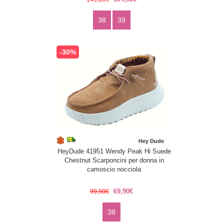
38
39
-30%
Hey Dude
HeyDude 41951 Wendy Peak Hi Suede
Chestnut Scarponcini per donna in
camoscio nocciola
69,90€
99,90€
38