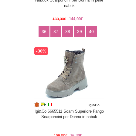
Nubuck Scarponcini per Donna in pelle
nabuk
144,00€
180,00€
36
37
38
39
40
-30%
Igi&Co
Igi&Co 6665511 Scam Superiore Fango
Scarponcini per Donna in nabuk
76,30€
109,00€