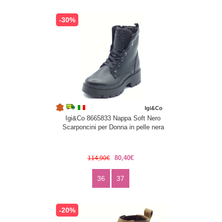
-30%
Igi&Co
Igi&Co 8665833 Nappa Soft Nero
Scarponcini per Donna in pelle nera
80,40€
114,90€
36
37
-20%