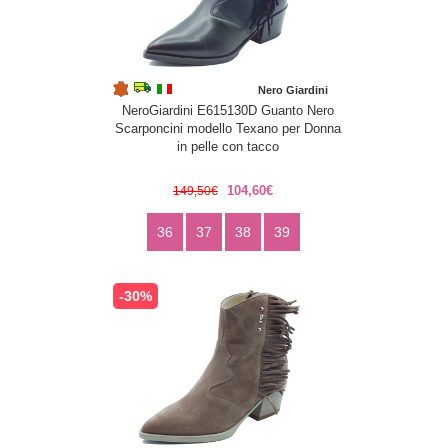
Nero Giardini
NeroGiardini E615130D Guanto Nero
Scarponcini modello Texano per Donna
in pelle con tacco
104,60€
149,50€
36
37
38
39
-30%