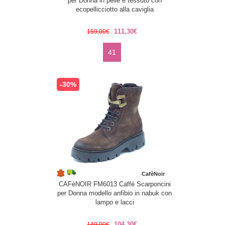
per Donna in pelle e tessuto con
ecopellicciotto alla caviglia
111,30€
159,00€
41
-30%
CafèNoir
CAFèNOIR FM6013 Caffè Scarponcini
per Donna modello anfibio in nabuk con
lampo e lacci
104,30€
149,00€