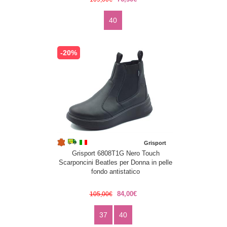
40
-20%
Grisport
Grisport 6808T1G Nero Touch
Scarponcini Beatles per Donna in pelle
fondo antistatico
84,00€
105,00€
37
40