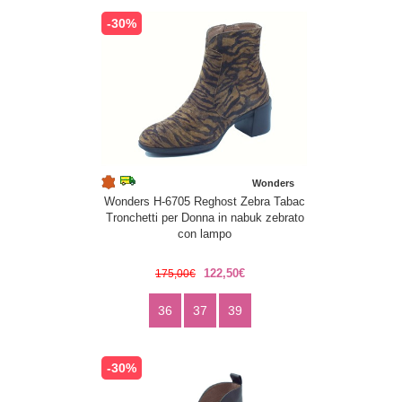
-30%
Wonders
Wonders H-6705 Reghost Zebra Tabac
Tronchetti per Donna in nabuk zebrato
con lampo
122,50€
175,00€
36
37
39
-30%