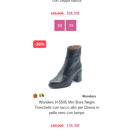
con zeppa bassa
108,50€
155,00€
38
39
-30%
Wonders
Wonders H-5505 Min Bora Negro
Tronchetti con tacco alto per Donna in
pelle nero con lampo
118,30€
169,00€