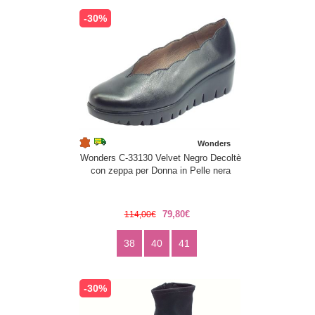
-30%
Wonders
Wonders C-33130 Velvet Negro Decoltè
con zeppa per Donna in Pelle nera
79,80€
114,00€
38
40
41
-30%