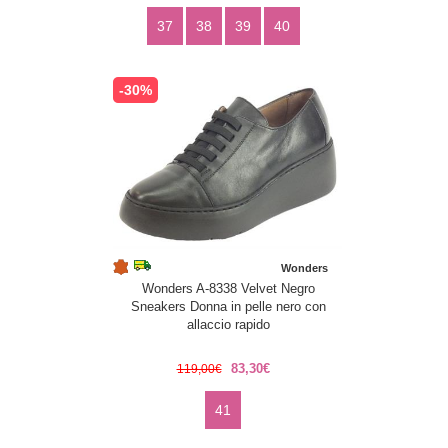
37
38
39
40
-30%
Wonders
Wonders A-8338 Velvet Negro
Sneakers Donna in pelle nero con
allaccio rapido
83,30€
119,00€
41