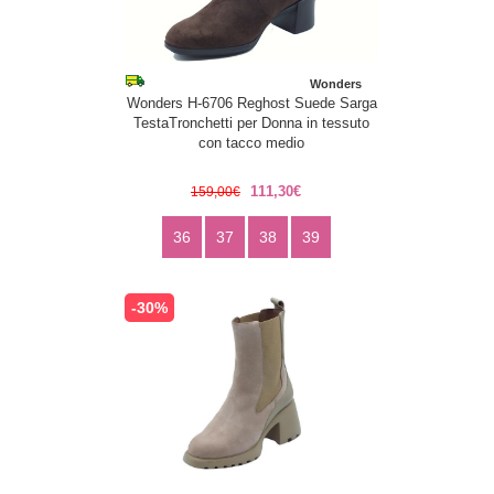
Wonders
Wonders H-6706 Reghost Suede Sarga
TestaTronchetti per Donna in tessuto
con tacco medio
111,30€
159,00€
36
37
38
39
-30%