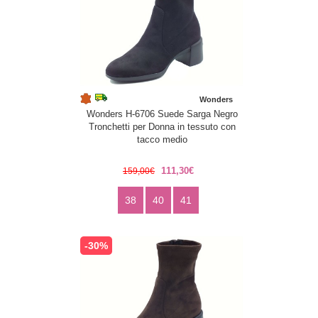
Wonders
Wonders H-6706 Suede Sarga Negro
Tronchetti per Donna in tessuto con
tacco medio
111,30€
159,00€
38
40
41
-30%