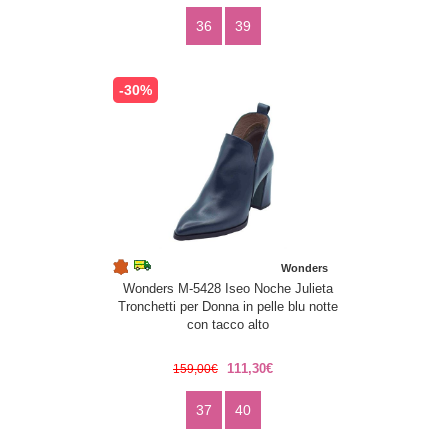
36
39
-30%
Wonders
Wonders M-5428 Iseo Noche Julieta
Tronchetti per Donna in pelle blu notte
con tacco alto
111,30€
159,00€
37
40