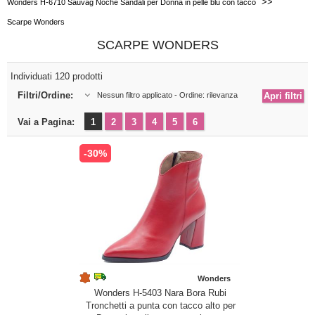
>>
Wonders H-6710 Sauvag Noche Sandali per Donna in pelle blu con tacco
Scarpe Wonders
SCARPE WONDERS
Individuati 120 prodotti
Filtri/Ordine:
Nessun filtro applicato - Ordine: rilevanza
Vai a Pagina:
1
2
3
4
5
6
-30%
Wonders
Wonders H-5403 Nara Bora Rubi
Tronchetti a punta con tacco alto per