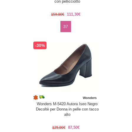
con pellicciotto
111,30€
159,00€
37
-30%
Wonders
Wonders M-5420 Autora Iseo Negro
Decoltè per Donna in pelle con tacco
alto
87,50€
125,00€