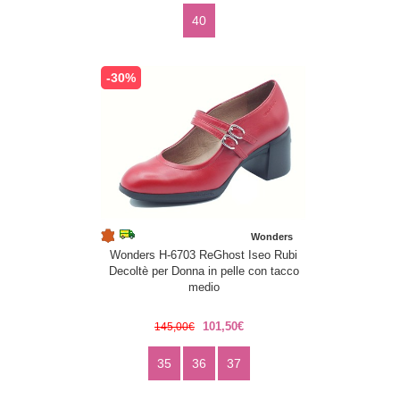
40
-30%
Wonders
Wonders H-6703 ReGhost Iseo Rubi
Decoltè per Donna in pelle con tacco
medio
101,50€
145,00€
35
36
37