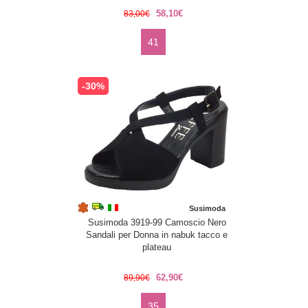
58,10€
83,00€
41
-30%
Susimoda
Susimoda 3919-99 Camoscio Nero
Sandali per Donna in nabuk tacco e
plateau
62,90€
89,90€
35