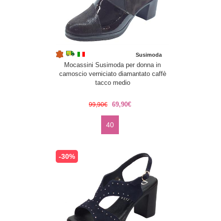
Susimoda
Mocassini Susimoda per donna in
camoscio verniciato diamantato caffè
tacco medio
69,90€
99,90€
40
-30%