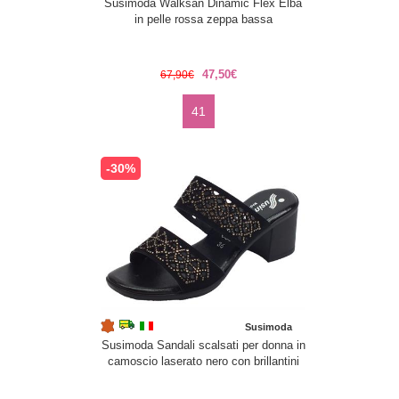
Susimoda Walksan Dinamic Flex Elba
in pelle rossa zeppa bassa
47,50€
67,90€
41
-30%
Susimoda
Susimoda Sandali scalsati per donna in
camoscio laserato nero con brillantini