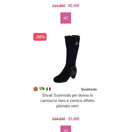
80,40€
114,90€
40
-30%
Susimoda
Stivali Susimoda per donna in
camoscio nero e vernice effetto
pitonato nero
93,80€
134,00€
35