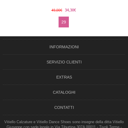
34,30€
49,00€
29
INFORMAZIONI
SERVIZIO CLIENTI
EXTRAS
CATALOGHI
CONTATTI
Vitiello Calzature e Vitiello Dance Shoes sono insegne della ditta Vitiello
Giuseppe con sede legale in Via Tiburtina 307A 00011 - Tivoli Terme -