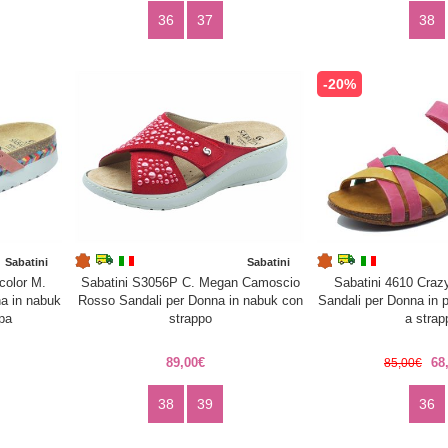
36
37
38
-20%
Sabatini
Sabatini
color M.
Sabatini S3056P C. Megan Camoscio
Sabatini 4610 Crazy
a in nabuk
Rosso Sandali per Donna in nabuk con
Sandali per Donna in p
pa
strappo
a strap
89,00€
68
85,00€
38
39
36