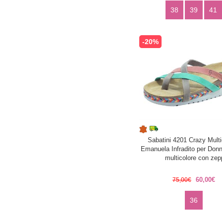
38
39
41
-20%
Sabatini 4201 Crazy Multi
Emanuela Infradito per Donn
multicolore con zep
60,00€
75,00€
36