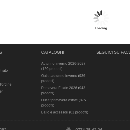
S
CATALOGHI
SEGUICI SU FA
Autunno Inverno 2026-2027
(120 prodotti)
l sito
Outlet autunno inverno (936
prodotti)
l'ordine
Primavera Estate 2026 (943
er
prodotti)
Outlet primavera estate (875
prodotti)
Ballo e accessori (61 prodotti)
382
0774 35.43.24