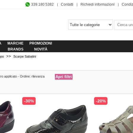
339.180 5382
Contatti
Richiedi informazioni
Condiz
A
MARCHE
PROMOZIONI
BRANDS
NOVITÀ
>>
ppo
Scarpe Sabatini
tro applicato - Ordine: rilevanza
-30%
-20%