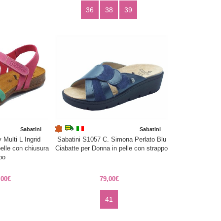
36
38
39
Sabatini
Sabatini
 Multi L Ingrid
Sabatini S1057 C. Simona Perlato Blu
elle con chiusura
Ciabatte per Donna in pelle con strappo
po
,00€
79,00€
41