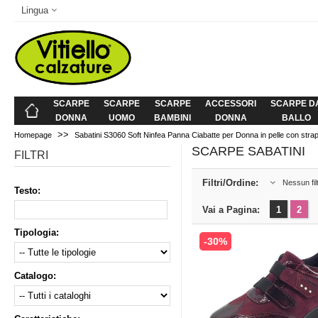
Lingua
SCARPE
SCARPE
SCARPE
ACCESSORI
SCARPE D
DONNA
UOMO
BAMBINI
DONNA
BALLO
>>
Homepage
Sabatini S3060 Soft Ninfea Panna Ciabatte per Donna in pelle con stra
SCARPE SABATINI
FILTRI
Filtri/Ordine:
Nessun fil
Testo:
Vai a Pagina:
1
2
Tipologia:
-30%
Catalogo: