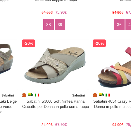
75,90€
67
94,90€
84,90€
38
39
36
4
-20%
-20%
Sabatini
Sabatini
Kaki Beige
Sabatini S3060 Soft Ninfea Panna
Sabatini 4034 Crazy R
le verde
Ciabatte per Donna in pelle con strappo
Donna in pelle multic
po
67,90€
75
84,90€
94,90€