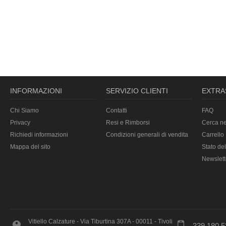
INFORMAZIONI
SERVIZIO CLIENTI
EXTRA
Chi Siamo
Contatti
FAQ
Privacy
Resi e Rimborsi
Cerca ne
Richiedi informazioni
Condizioni generali di vendita
Carrello
Mappa del sito
Stato del
Newslett
Vitiello Calzature - Via Tiburtina 307A - 00011 - Tivoli
339.180 5