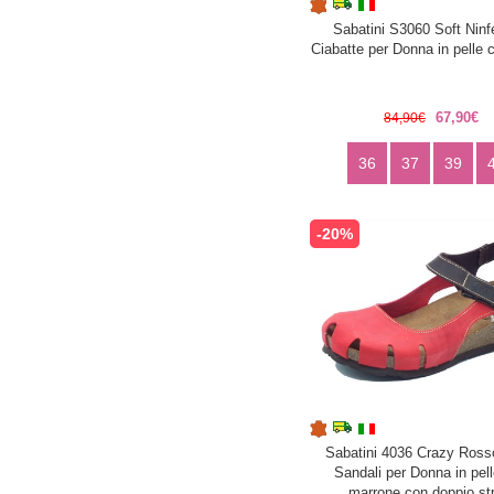
Sabatini S3060 Soft Ninf
Ciabatte per Donna in pelle 
67,90€
84,90€
36
37
39
-20%
Sabatini 4036 Crazy Ross
Sandali per Donna in pel
marrone con doppio st