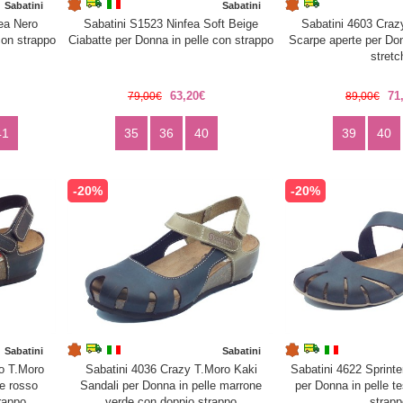
Sabatini
Sabatini
ea Nero
Sabatini S1523 Ninfea Soft Beige
Sabatini 4603 Craz
con strappo
Ciabatte per Donna in pelle con strappo
Scarpe aperte per Do
stretc
63,20€
71
79,00€
89,00€
41
35
36
40
39
40
-20%
-20%
Sabatini
Sabatini
o T.Moro
Sabatini 4036 Crazy T.Moro Kaki
Sabatini 4622 Sprinte
le rosso
Sandali per Donna in pelle marrone
per Donna in pelle t
rappo
verde con doppio strappo
strapp