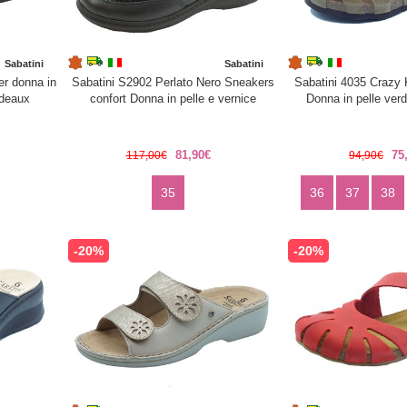
Sabatini
Sabatini
er donna in
Sabatini S2902 Perlato Nero Sneakers
Sabatini 4035 Crazy 
rdeaux
confort Donna in pelle e vernice
Donna in pelle ver
81,90€
75
117,00€
94,90€
35
36
37
38
-20%
-20%