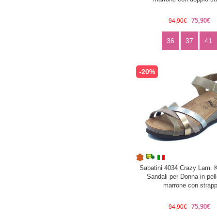
75,90€
94,90€
36
37
41
-20%
Sabatini 4034 Crazy Lam. 
Sandali per Donna in pel
marrone con strap
75,90€
94,90€