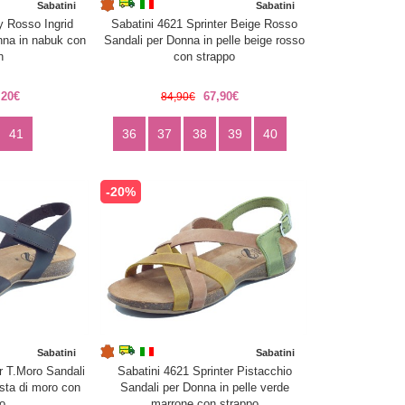
Sabatini
Sabatini
y Rosso Ingrid
Sabatini 4621 Sprinter Beige Rosso
nna in nabuk con
Sandali per Donna in pelle beige rosso
h
con strappo
,20€
67,90€
84,90€
41
36
37
38
39
40
-20%
Sabatini
Sabatini
r T.Moro Sandali
Sabatini 4621 Sprinter Pistacchio
esta di moro con
Sandali per Donna in pelle verde
o
marrone con strappo