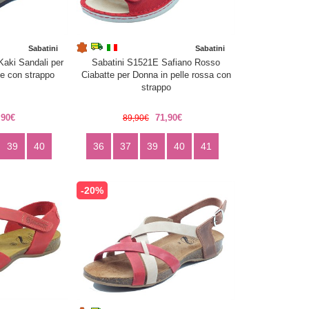
Sabatini
Sabatini
Kaki Sandali per
Sabatini S1521E Safiano Rosso
de con strappo
Ciabatte per Donna in pelle rossa con
strappo
,90€
71,90€
89,90€
39
40
36
37
39
40
41
-20%