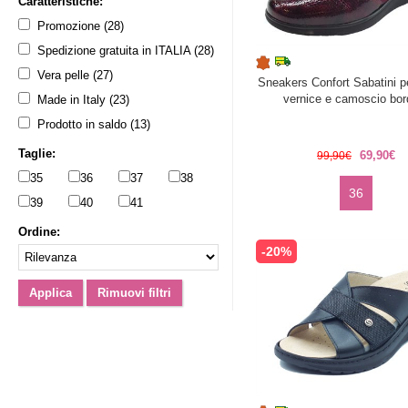
Caratteristiche:
Promozione (28)
Spedizione gratuita in ITALIA (28)
Vera pelle (27)
Sneakers Confort Sabatini p
vernice e camoscio bo
Made in Italy (23)
Prodotto in saldo (13)
Taglie:
69,90€
99,90€
35
36
37
38
36
39
40
41
Ordine:
-20%