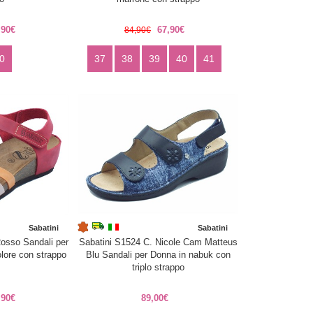
,90€
67,90€
84,90€
0
37
38
39
40
41
Sabatini
Sabatini
osso Sandali per
Sabatini S1524 C. Nicole Cam Matteus
olore con strappo
Blu Sandali per Donna in nabuk con
triplo strappo
,90€
89,00€