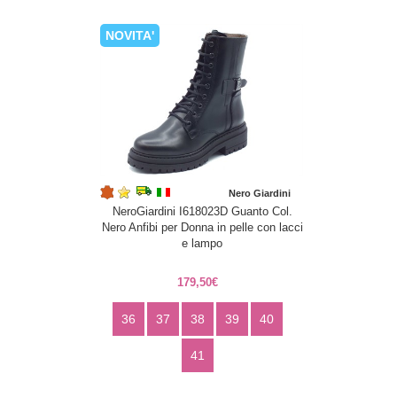
NOVITA'
Nero Giardini
NeroGiardini I618023D Guanto Col.
Nero Anfibi per Donna in pelle con lacci
e lampo
179,50€
36
37
38
39
40
41