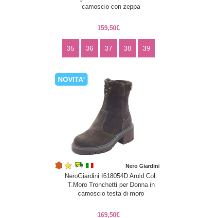
camoscio con zeppa
159,50€
35
36
37
38
39
NOVITA'
Nero Giardini
NeroGiardini I618054D Arold Col.
T.Moro Tronchetti per Donna in
camoscio testa di moro
169,50€