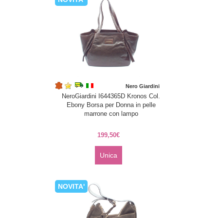
Nero Giardini
NeroGiardini I644365D Kronos Col.
Ebony Borsa per Donna in pelle
marrone con lampo
199,50€
Unica
NOVITA'