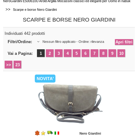
NeroGiardini E500610U Arold Argilla Mocassini classici ed eleganti per Uomo in nabuk
>>
Scarpe e borse Nero Giardini
SCARPE E BORSE NERO GIARDINI
Individuati 442 prodotti
Filtri/Ordine:
Nessun filtro applicato - Ordine: rilevanza
Vai a Pagina:
1
2
3
4
5
6
7
8
9
10
>>
23
NOVITA'
Nero Giardini