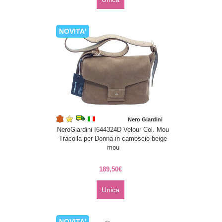
NOVITA'
Nero Giardini
NeroGiardini I644324D Velour Col. Mou
Tracolla per Donna in camoscio beige
mou
189,50€
Unica
NOVITA'