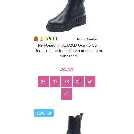
Nero Giardini
NeroGiardini I618020D Guanto Col.
Nero Tronchetti per Donna in pelle nera
con tacco
169,50€
36
37
38
39
40
41
NOVITA'