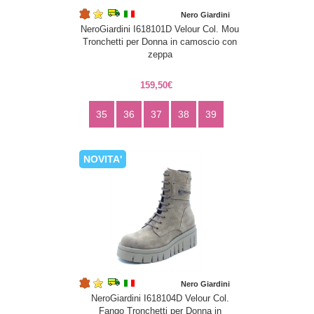
Nero Giardini
NeroGiardini I618101D Velour Col. Mou
Tronchetti per Donna in camoscio con
zeppa
159,50€
35
36
37
38
39
NOVITA'
Nero Giardini
NeroGiardini I618104D Velour Col.
Fango Tronchetti per Donna in