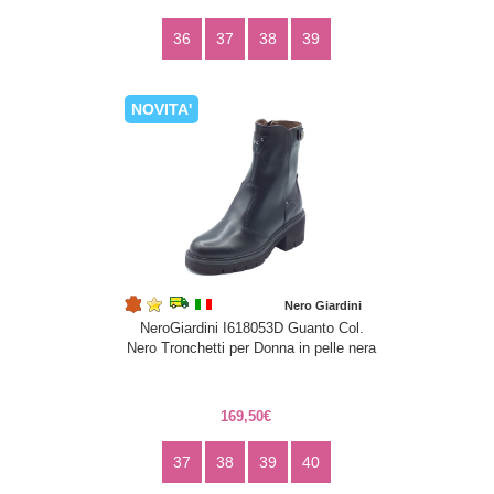
36
37
38
39
NOVITA'
Nero Giardini
NeroGiardini I618053D Guanto Col.
Nero Tronchetti per Donna in pelle nera
169,50€
37
38
39
40