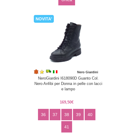
NOVITA'
Nero Giardini
NeroGiardini I618090D Guanto Col.
Nero Anfibi per Donna in pelle con lacci
e lampo
169,50€
36
37
38
39
40
41