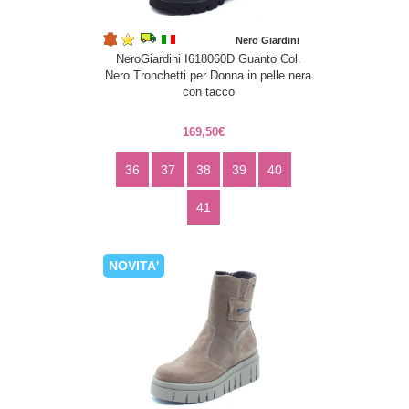
Nero Giardini
NeroGiardini I618060D Guanto Col.
Nero Tronchetti per Donna in pelle nera
con tacco
169,50€
36
37
38
39
40
41
NOVITA'