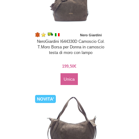
Nero Giardini
NeroGiardini I644330D Camoscio Col.
T.Moro Borsa per Donna in camoscio
testa di moro con lampo
199,50€
Unica
NOVITA'