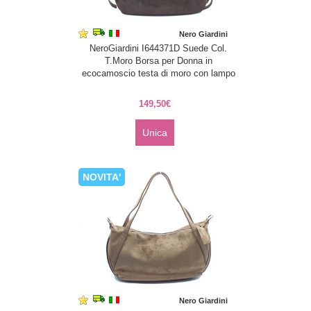
Nero Giardini
NeroGiardini I644371D Suede Col.
T.Moro Borsa per Donna in
ecocamoscio testa di moro con lampo
149,50€
Unica
NOVITA'
Nero Giardini