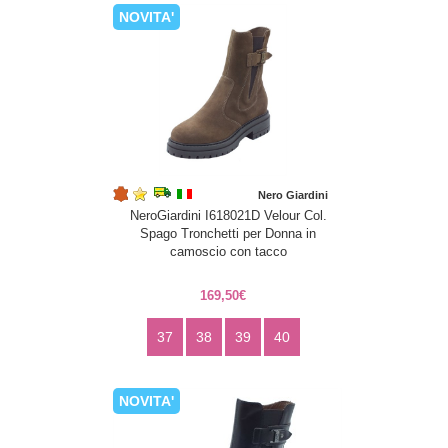
NOVITA'
Nero Giardini
NeroGiardini I618021D Velour Col.
Spago Tronchetti per Donna in
camoscio con tacco
169,50€
37
38
39
40
NOVITA'