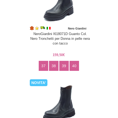
Nero Giardini
NeroGiardini I618071D Guanto Col.
Nero Tronchetti per Donna in pelle nera
con tacco
159,50€
37
38
39
40
NOVITA'