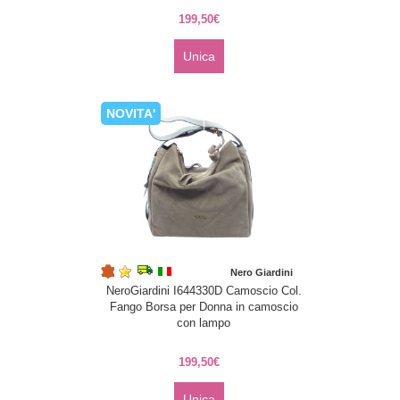
199,50€
Unica
NOVITA'
Nero Giardini
NeroGiardini I644330D Camoscio Col.
Fango Borsa per Donna in camoscio
con lampo
199,50€
Unica