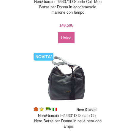
NeroGiardini I644371D Suede Col. Mou
Borsa per Donna in ecocamoscio
marrone con lampo
149,50€
Unica
NOVITA'
Nero Giardini
NeroGiardini I644331D Dollaro Col.
Nero Borsa per Donna in pelle nera con
lampo