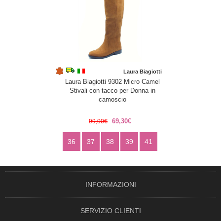
Laura Biagiotti
Laura Biagiotti 9302 Micro Camel
Stivali con tacco per Donna in
camoscio
69,30€
99,00€
36
37
38
39
41
INFORMAZIONI
SERVIZIO CLIENTI