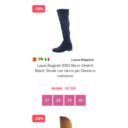
-30%
Laura Biagiotti
Laura Biagiotti 9303 Micro Stretch
Black Stivali con tacco per Donna in
camoscio
69,30€
99,00€
37
38
39
40
-30%