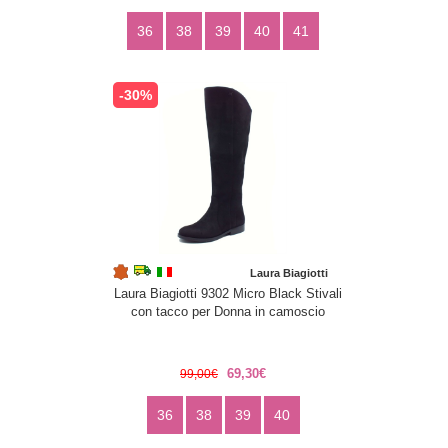
36
38
39
40
41
-30%
Laura Biagiotti
Laura Biagiotti 9302 Micro Black Stivali
con tacco per Donna in camoscio
69,30€
99,00€
36
38
39
40