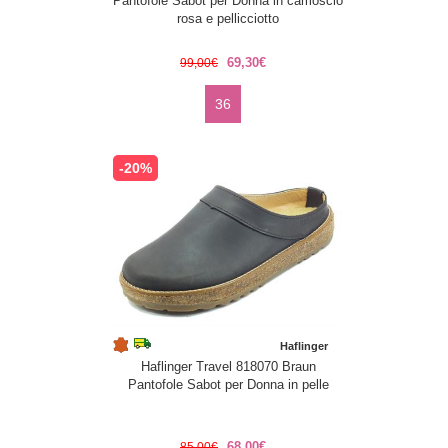
Pantofole Sabot per Donna in camoscio
rosa e pellicciotto
69,30€
99,00€
36
-20%
Haflinger
Haflinger Travel 818070 Braun
Pantofole Sabot per Donna in pelle
68,00€
85,00€