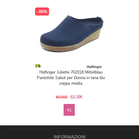
-30%
Haflinger
Haflinger Juliette 762018 Mittelblau
Pantofole Sabot per Donna in lana blu
zeppa media
62,30€
89,00€
41
INFORMAZIONI