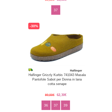
37
-30%
Haflinger
Haflinger Grizzly Kurbis 741043 Masala
Pantofole Sabot per Donna in lana
cotta senape
62,30€
89,00€
36
37
39