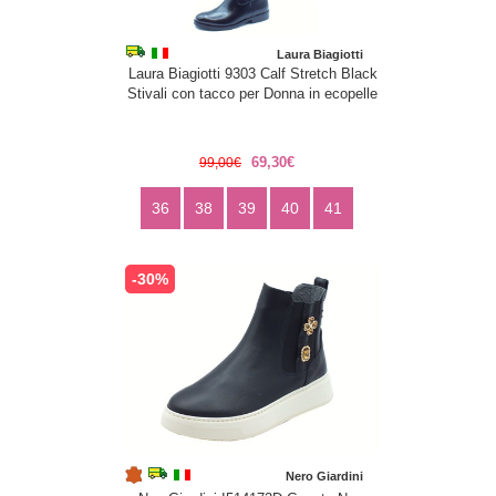
Laura Biagiotti
Laura Biagiotti 9303 Calf Stretch Black
Stivali con tacco per Donna in ecopelle
69,30€
99,00€
36
38
39
40
41
-30%
Nero Giardini