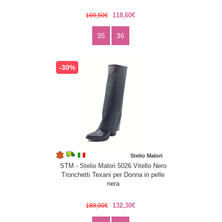
118,60€
169,50€
35
36
-30%
Stelio Malori
STM - Stelio Malori 5026 Vitello Nero
Tronchetti Texani per Donna in pelle
nera
132,30€
189,00€