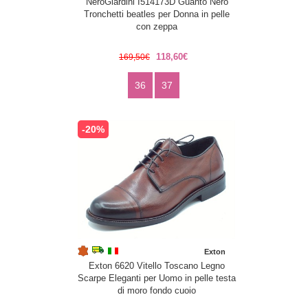
NeroGiardini I514173D Guanto Nero
Tronchetti beatles per Donna in pelle
con zeppa
118,60€
169,50€
36
37
-20%
Exton
Exton 6620 Vitello Toscano Legno
Scarpe Eleganti per Uomo in pelle testa
di moro fondo cuoio