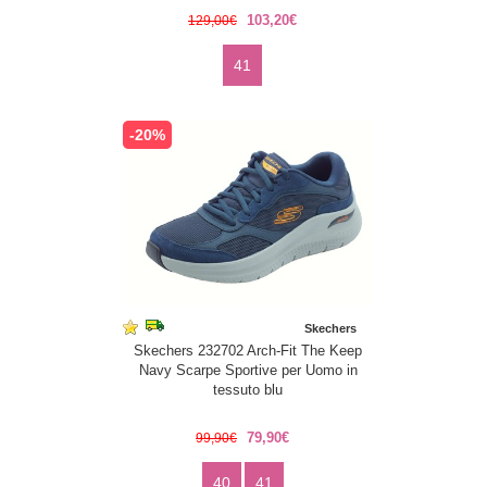
103,20€
129,00€
41
-20%
Skechers
Skechers 232702 Arch-Fit The Keep
Navy Scarpe Sportive per Uomo in
tessuto blu
79,90€
99,90€
40
41