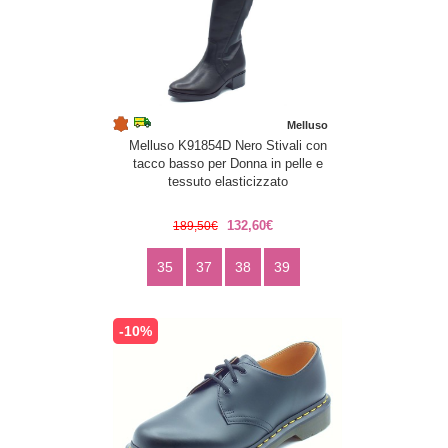
Melluso
Melluso K91854D Nero Stivali con
tacco basso per Donna in pelle e
tessuto elasticizzato
132,60€
189,50€
35
37
38
39
-10%