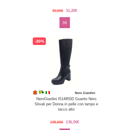
31,20€
39,00€
36
-30%
Nero Giardini
NeroGiardini I514855D Guanto Nero
Stivali per Donna in pelle con lampo e
tacco alto
136,50€
195,00€