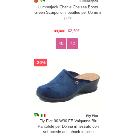
Lumberjack
Lumberjack Charlie Chelsea Boots
Green Scarponcini beatles per Uomo in
pelle
62,30€
89,00€
40
42
-20%
Fly Flot
Fly Flot 96 W36 FE Valganna Blu
Pantofole per Donna in tessuto con
sottopiede anti-shock in pelle