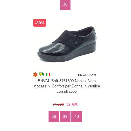
36
-30%
ENVAL Soft
ENVAL Soft 8761300 Naplak Nero
Mocassini Confort per Donna in vernice
con strappo
52,40€
74,90€
38
39
40