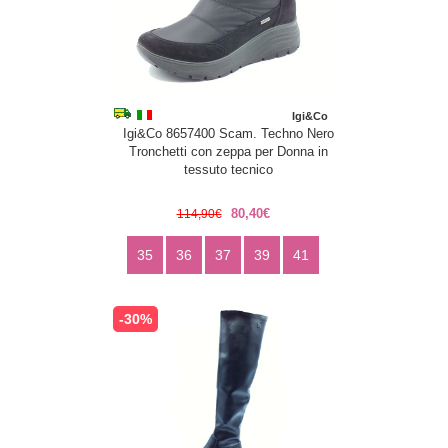
Igi&Co
Igi&Co 8657400 Scam. Techno Nero
Tronchetti con zeppa per Donna in
tessuto tecnico
80,40€
114,90€
35
36
37
39
41
-30%