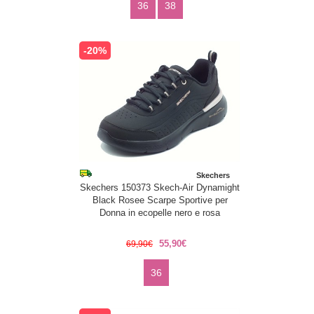
36
38
-20%
Skechers
Skechers 150373 Skech-Air Dynamight
Black Rosee Scarpe Sportive per
Donna in ecopelle nero e rosa
55,90€
69,90€
36