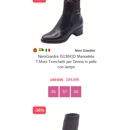
Nero Giardini
NeroGiardini I513841D Manoelete
T.Moro Tronchetti per Donna in pelle
con lampo
104,60€
149,50€
36
37
40
-30%