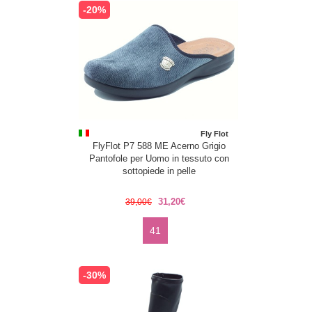
-20%
Fly Flot
FlyFlot P7 588 ME Acerno Grigio
Pantofole per Uomo in tessuto con
sottopiede in pelle
31,20€
39,00€
41
-30%