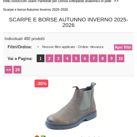
>>
InBlu 5000033N Jeans Pantofole per Donna sottopiede anatomico in pelle
Scarpe e borse Autunno Inverno 2025-2026
SCARPE E BORSE AUTUNNO INVERNO 2025-
2026
Individuati 480 prodotti
Filtri/Ordine:
Nessun filtro applicato - Ordine: rilevanza
Vai a Pagina:
1
2
3
4
5
6
7
8
9
10
>>
24
-30%