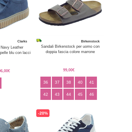
Clarks
Birkenstock
Sandali Birkenstock per uomo con
o Navy Leather
doppia fascia colore marrone
elle blu con lacci
99,00€
96,00€
36
37
38
40
41
42
43
44
45
46
-20%