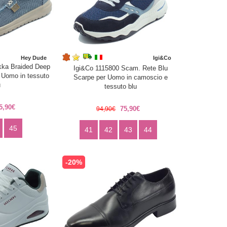
Hey Dude
Igi&Co
ka Braided Deep
Igi&Co 1115800 Scam. Rete Blu
 Uomo in tessuto
Scarpe per Uomo in camoscio e
u
tessuto blu
5,90€
75,90€
94,90€
45
41
42
43
44
-20%