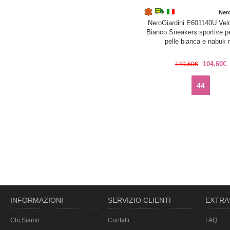
Nero
NeroGiardini E601140U Vel
Bianco Sneakers sportive p
pelle bianca e nabuk 
104,60€
149,50€
44
INFORMAZIONI
SERVIZIO CLIENTI
EXTRA
Chi Siamo
Contatti
FAQ