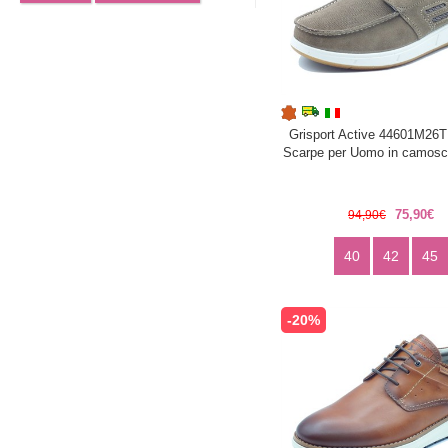
Grisport Active 44601M26T
Scarpe per Uomo in camosc
75,90€
94,90€
40
42
45
-20%