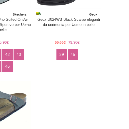
Skechers
Geox
no Suited On Air
Geox U024WB Black Scarpe eleganti
Sportive per Uomo
da cerimonia per Uomo in pelle
pelle
5,90€
79,90€
99,90€
42
43
39
45
46