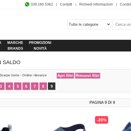
339.180 5382
Contatti
Richiedi informazioni
Condiz
A
MARCHE
PROMOZIONI
BRANDS
NOVITÀ
N SALDO
 Scarpe Uomo - Ordine: rilevanza
3
4
5
6
7
8
9
PAGINA 9 DI 9
-20%