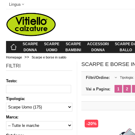
Lingua
SCARPE
SCARPE
SCARPE
ACCESSORI
SCARPE D
DONNA
UOMO
BAMBINI
DONNA
BALLO
>>
Homepage
Scarpe e borse in saldo
SCARPE E BORSE I
FILTRI
Filtri/Ordine:
Tipologia:
Testo:
Vai a Pagina:
1
2
Tipologia:
Marca:
-20%