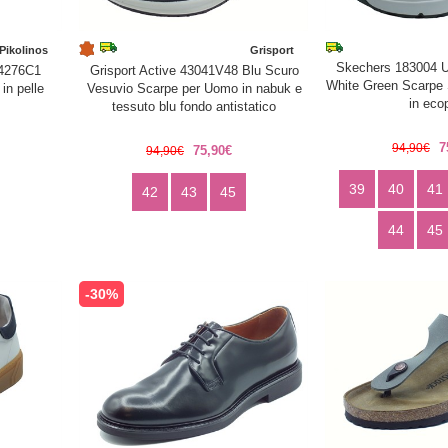
Pikolinos
Grisport
Skechers 183004 U
-4276C1
Grisport Active 43041V48 Blu Scuro
White Green Scarpe 
in pelle
Vesuvio Scarpe per Uomo in nabuk e
in eco
tessuto blu fondo antistatico
7
94,90€
75,90€
94,90€
39
40
41
42
43
45
44
45
-30%