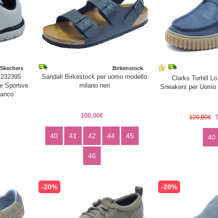
Skechers
Birkenstock
 232395
Sandali Birkestock per uomo modello
Clarks Torhill L
 Sportive
milano neri
Sneakers per Uomo p
ianco
100,00€
120,00€
40
41
42
44
45
40
46
-20%
-20%