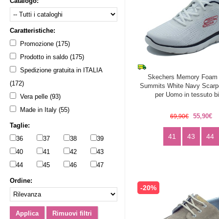
Catalogo:
Caratteristiche:
Promozione (175)
Prodotto in saldo (175)
Spedizione gratuita in ITALIA
Skechers Memory Foam
(172)
Summits White Navy Scarpe
per Uomo in tessuto b
Vera pelle (93)
Made in Italy (55)
55,90€
69,90€
Taglie:
41
43
44
36
37
38
39
40
41
42
43
44
45
46
47
Ordine:
-20%