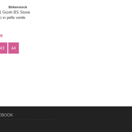
Birkenstock
1 Gizeh BS Stone
o in pelle verde
0€
43
44
CEBOOK