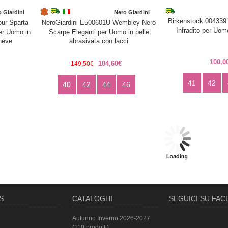
 Giardini
Nero Giardini
Birkenstock 004339
our Sparta
NeroGiardini E500601U Wembley Nero
Infradito per Uom
er Uomo in
Scarpe Eleganti per Uomo in pelle
neve
abrasivata con lacci
100,0
104,60€
149,50€
41
42
40
42
44
46
S
CATALOGHI
SEGUICI SU FA
Autunno Inverno 2026-2027
(110 prodotti)