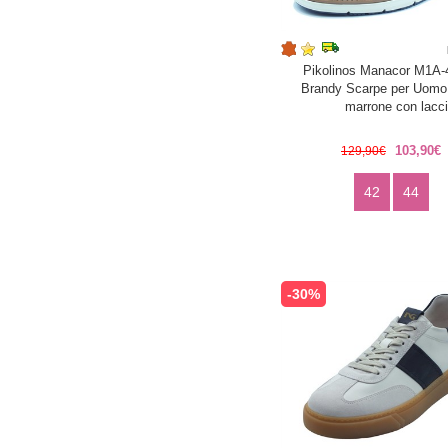
Pikolinos Manacor M1A
Brandy Scarpe per Uomo 
marrone con lacci
103,90€
129,90€
42
44
-30%