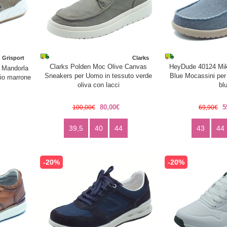
Grisport
Clarks
Clarks Polden Moc Olive Canvas
HeyDude 40124 Mik
 Mandorla
Sneakers per Uomo in tessuto verde
Blue Mocassini per
io marrone
oliva con lacci
bl
80,00€
5
100,00€
69,90€
39,5
40
44
43
44
-20%
-20%