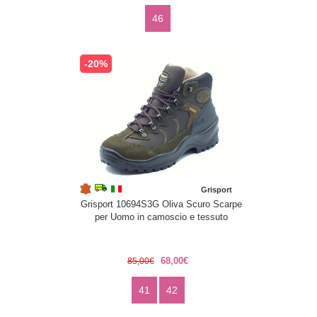
46
-20%
Grisport
Grisport 10694S3G Oliva Scuro Scarpe
per Uomo in camoscio e tessuto
68,00€
85,00€
41
42