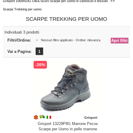
>>
Grisport 10694S3G Oliva Scuro Scarpe per Uomo in camoscio e tessuto
Scarpe Trekking per uomo
SCARPE TREKKING PER UOMO
Individuati 3 prodotti
Filtri/Ordine:
Nessun filtro applicato - Ordine: rilevanza
Vai a Pagina:
1
-20%
Grisport
Grisport 13229P8G Marrone Pecos
Scarpe per Uomo in pelle marrone