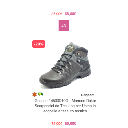
68,00€
85,00€
43
-20%
Grisport
Grisport 14503D10G - Marrone Dakar
Scarponcini da Trekking per Uomo in
ecopelle e tessuto tecnico
60,00€
75,00€