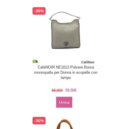
-30%
CafèNoir
CafèNOIR NE1013 Polvere Borsa
monospalla per Donna in ecopelle con
lampo
59,50€
85,00€
Unica
-30%