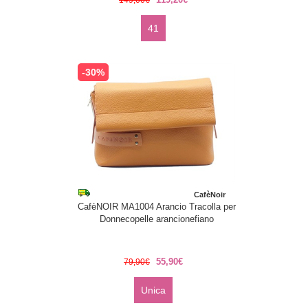
149,00€
41
-30%
CafèNoir
CafèNOIR MA1004 Arancio Tracolla per
Donnecopelle arancionefiano
55,90€
79,90€
Unica