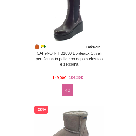
CafèNoir
CAFèNOIR HB1030 Bordeaux Stivali
per Donna in pelle con doppio elastico
e zeppona
104,30€
149,00€
40
-30%