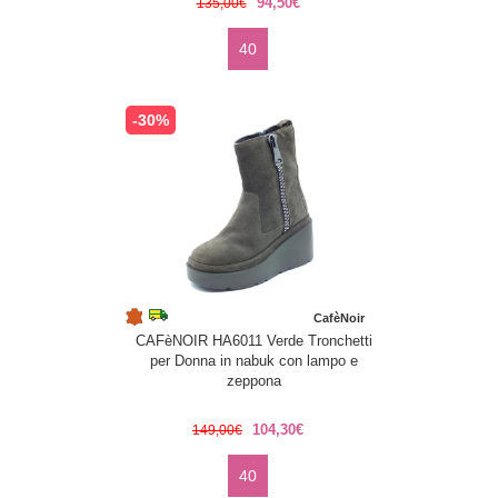
94,50€
135,00€
40
-30%
CafèNoir
CAFèNOIR HA6011 Verde Tronchetti
per Donna in nabuk con lampo e
zeppona
104,30€
149,00€
40