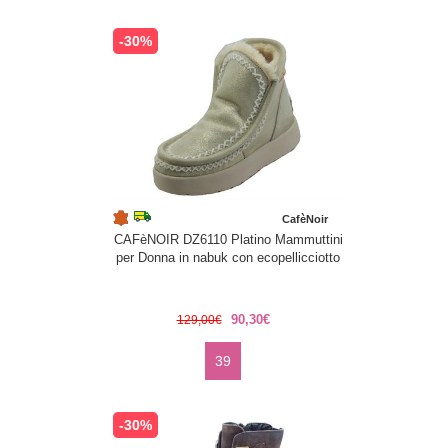
-30%
CafèNoir
CAFèNOIR DZ6110 Platino Mammuttini
per Donna in nabuk con ecopellicciotto
90,30€
129,00€
39
-30%