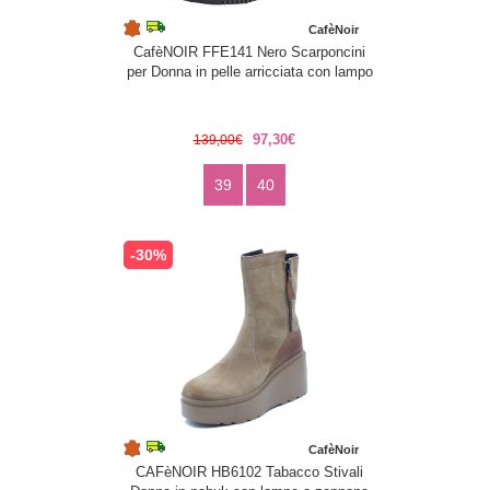
CafèNoir
CafèNOIR FFE141 Nero Scarponcini
per Donna in pelle arricciata con lampo
97,30€
139,00€
39
40
-30%
CafèNoir
CAFèNOIR HB6102 Tabacco Stivali