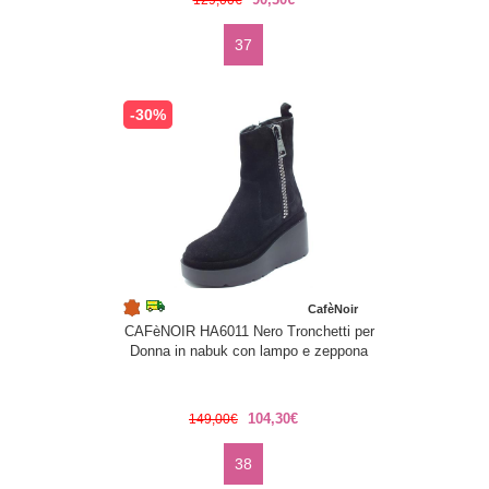
129,00€
37
-30%
CafèNoir
CAFèNOIR HA6011 Nero Tronchetti per
Donna in nabuk con lampo e zeppona
104,30€
149,00€
38