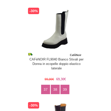
-30%
CafèNoir
CAFèNOIR FL9040 Bianco Stivali per
Donna in ecopelle doppio elastico
laterale
69,30€
99,00€
37
38
39
-30%