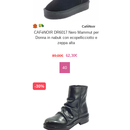
CafèNoir
CAFèNOIR DR6017 Nero Mammut per
Donna in nabuk con ecopellicciotto e
zeppa alta
62,30€
89,00€
40
-30%