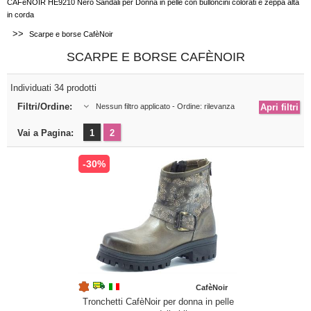
CAFèNOIR HE9210 Nero Sandali per Donna in pelle con bulloncini colorati e zeppa alta
in corda
>>
Scarpe e borse CafèNoir
SCARPE E BORSE CAFÈNOIR
Individuati 34 prodotti
Filtri/Ordine:
Nessun filtro applicato - Ordine: rilevanza
Vai a Pagina:
1
2
-30%
CafèNoir
Tronchetti CafèNoir per donna in pelle