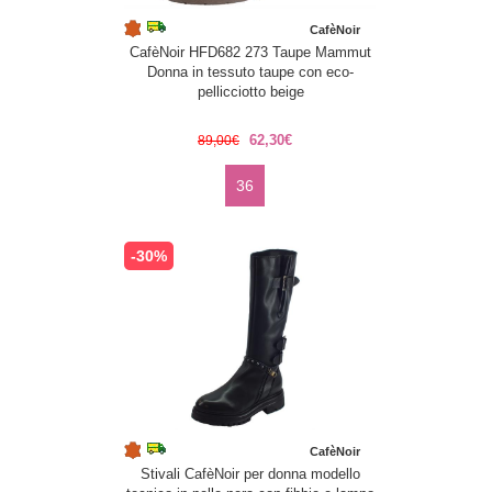
CafèNoir
CafèNoir HFD682 273 Taupe Mammut
Donna in tessuto taupe con eco-
pellicciotto beige
62,30€
89,00€
36
-30%
CafèNoir
Stivali CafèNoir per donna modello