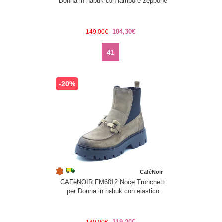
Donna in nabuk con lampo e zeppone
104,30€
149,00€
41
-20%
CafèNoir
CAFèNOIR FM6012 Noce Tronchetti
per Donna in nabuk con elastico
119,20€