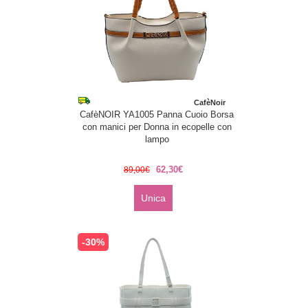
CafèNoir
CafèNOIR YA1005 Panna Cuoio Borsa
con manici per Donna in ecopelle con
lampo
62,30€
89,00€
Unica
-30%