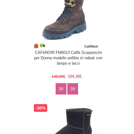
CafèNoir
CAFèNOIR FM6013 Caffè Scarponcini
per Donna modello anfibio in nabuk con
lampo e lacci
104,30€
149,00€
38
39
-30%