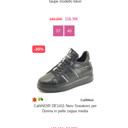
taupe modello biker
118,30€
169,00€
37
40
-30%
CafèNoir
CafèNOIR DE1411 Nero Sneakers per
Donna in pelle zeppa media