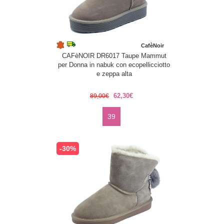
CafèNoir
CAFèNOIR DR6017 Taupe Mammut
per Donna in nabuk con ecopellicciotto
e zeppa alta
62,30€
89,00€
39
-30%