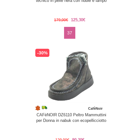
tecnico in pelle nera con fibbie e lampo
125,30€
179,00€
37
-30%
CafèNoir
CAFèNOIR DZ6110 Peltro Mammuttini
per Donna in nabuk con ecopellicciotto
90,30€