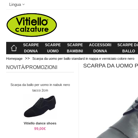
Lingua
SCARPE
SCARPE
SCARPE
ACCESSORI
SCARPE D
DONNA
UOMO
BAMBINI
DONNA
BALLO
>>
Homepage
Scarpa da uomo per ballo standard in nappa e verniciato colore nero
SCARPA DA UOMO P
NOVITÀ/PROMOZIONI
Scarpa da ballo per uomo in nabuk nero
tacco 2cm
Vitiello dance shoes
99,00€