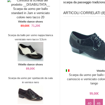
scarpa da passeggio tradizional
ARTICOLI CORRELATI (8
Vitiello dance shoes
89,00€
71,20€
Scarpa da ballo per uomo nappa bianca
verniciato nero tacco 3,5cm
Vitiello dance shoes
89,00€
Vitiel
Scarpa da uomo per ballo 
Scarpa da uomo per spettacolo da sala
camoscio e verniciato color
in vernice nero
tango
99,00€
40
46