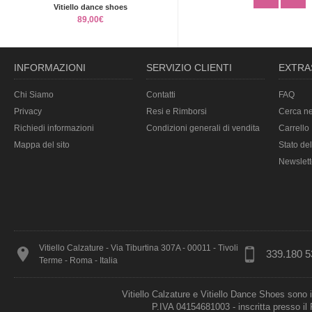
Vitiello dance shoes
89,00€
INFORMAZIONI
SERVIZIO CLIENTI
EXTRA
Chi Siamo
Contatti
FAQ
Privacy
Resi e Rimborsi
Cerca ne
Richiedi informazioni
Condizioni generali di vendita
Carrello
Mappa del sito
Stato del
Newslett
Vitiello Calzature - Via Tiburtina 307A - 00011 - Tivoli
339.180 5
Terme - Roma - Italia
Vitiello Calzature e Vitiello Dance Shoes sono 
P.IVA 04154681003 - inscritta presso i