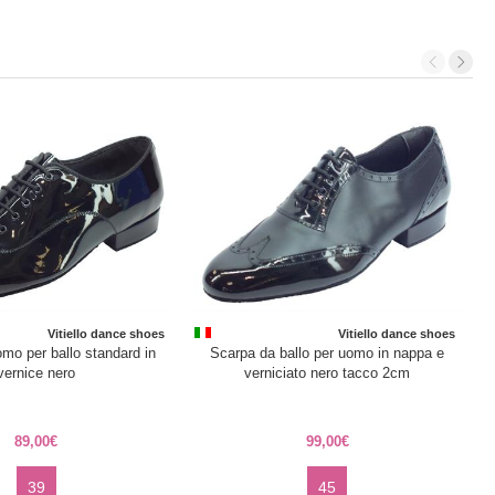
Vitiello dance shoes
Vitiello dance shoes
mo per ballo standard in
Scarpa da ballo per uomo in nappa e
S
vernice nero
verniciato nero tacco 2cm
89,00€
99,00€
39
45