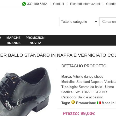
339.180 5382
Contatti
Richiedi informazioni
Condiz
A
MARCHE
PROMOZIONI
BRANDS
NOVITÀ
ER BALLO STANDARD IN NAPPA E VERNICIATO C
DETTAGLIO PRODOTTO
Marca:
Vitiello dance shoes
Modello:
Standard Nappa e Vernicia
Tipologia:
Scarpe da ballo - Uomo
Codice:
SBSTUNVE15T20NR
Catalogo:
Ballo e accessori
Tags:
Promozione
Made in I
Prezzo: 99,00€