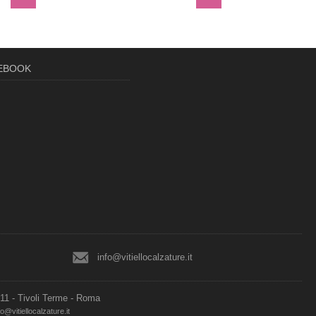
CEBOOK
info@vitiellocalzature.it
011 - Tivoli Terme - Roma
fo@vitiellocalzature.it