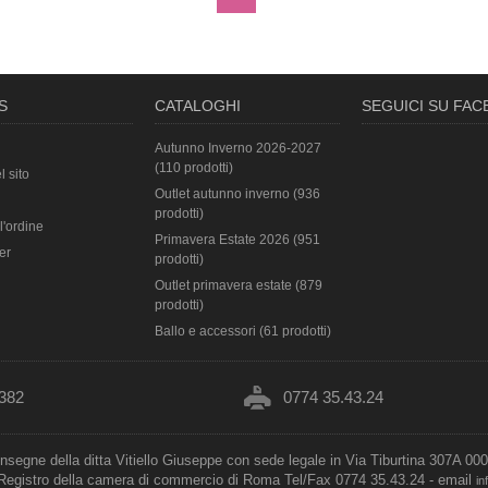
S
CATALOGHI
SEGUICI SU FA
Autunno Inverno 2026-2027
(110 prodotti)
l sito
Outlet autunno inverno (936
prodotti)
l'ordine
Primavera Estate 2026 (951
er
prodotti)
Outlet primavera estate (879
prodotti)
Ballo e accessori (61 prodotti)
382
0774 35.43.24
insegne della ditta Vitiello Giuseppe con sede legale in Via Tiburtina 307A 00
l Registro della camera di commercio di Roma Tel/Fax 0774 35.43.24 - email
in