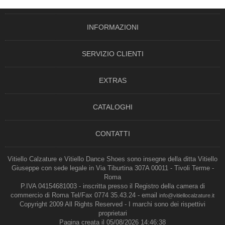
INFORMAZIONI
SERVIZIO CLIENTI
EXTRAS
CATALOGHI
CONTATTI
Vitiello Calzature e Vitiello Dance Shoes sono insegne della ditta Vitiello
Giuseppe con sede legale in Via Tiburtina 307A 00011 - Tivoli Terme -
Roma
P.IVA 04154681003 - inscritta presso il Registro della camera di
commercio di Roma Tel/Fax 0774 35.43.24 - email
info@vitiellocalzature.it
Copyright 2009 All Rights Reserved - I marchi sono dei rispettivi
proprietari
Pagina creata il 05/08/2026 14:46:38