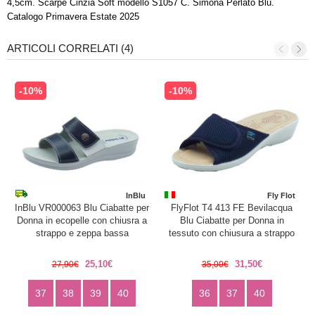
4,5cm. Scarpe Cinzia Soft modello S1057 C. Simona Perlato Blu.
Catalogo Primavera Estate 2025
ARTICOLI CORRELATI (4)
-10%
-10%
InBlu
Fly Flot
InBlu VR000063 Blu Ciabatte per
FlyFlot T4 413 FE Bevilacqua
Donna in ecopelle con chiusra a
Blu Ciabatte per Donna in
strappo e zeppa bassa
tessuto con chiusura a strappo
25,10€
31,50€
27,90€
35,00€
37
38
39
40
36
37
40