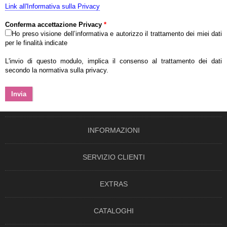
Link all'Informativa sulla Privacy
Conferma accettazione Privacy
*
Ho preso visione dell’informativa e autorizzo il trattamento dei miei dati
per le finalità indicate
L'invio di questo modulo, implica il consenso al trattamento dei dati
secondo la normativa sulla privacy.
INFORMAZIONI
SERVIZIO CLIENTI
EXTRAS
CATALOGHI