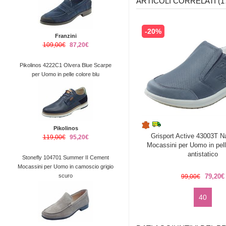
ARTICOLI CORRELATI (1
-20%
Franzini
109,00€
87,20€
Pikolinos 4222C1 Olvera Blue Scarpe
per Uomo in pelle colore blu
Pikolinos
Grisport Active 43003T 
119,00€
95,20€
Mocassini per Uomo in pell
antistatico
Stonefly 104701 Summer II Cement
Mocassini per Uomo in camoscio grigio
scuro
79,20€
99,00€
40