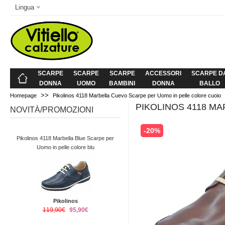
Lingua
SCARPE
SCARPE
SCARPE
ACCESSORI
SCARPE D
DONNA
UOMO
BAMBINI
DONNA
BALLO
>>
Homepage
Pikolinos 4118 Marbella Cuevo Scarpe per Uomo in pelle colore cuoio
PIKOLINOS 4118 M
NOVITÀ/PROMOZIONI
-20%
Pikolinos 4118 Marbella Blue Scarpe per
Uomo in pelle colore blu
Pikolinos
119,90€
95,90€