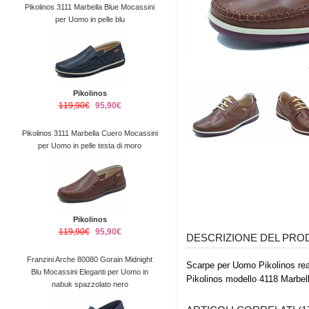
Pikolinos 3111 Marbella Blue Mocassini
per Uomo in pelle blu
Pikolinos
119,90€
95,90€
Pikolinos 3111 Marbella Cuero Mocassini
per Uomo in pelle testa di moro
Pikolinos
119,90€
95,90€
DESCRIZIONE DEL PR
Franzini Arche 80080 Gorain Midnight
Scarpe per Uomo Pikolinos reali
Blu Mocassini Eleganti per Uomo in
Pikolinos modello 4118 Marbel
nabuk spazzolato nero