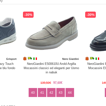
7)
-30%
-30%
Grisport
Nero Giardini
Navy Touch
NeroGiardini E500610U Arold Argilla
NeroGiardini
e blu fondo
Mocassini classici ed eleganti per Uomo
Mocassini El
in nabuk
97,60€
139,50€
14
40
41
42
43
44