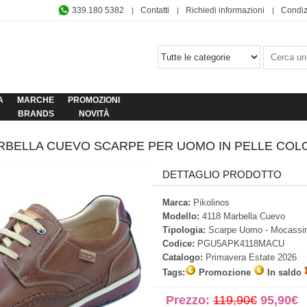
339.180 5382
Contatti
Richiedi informazioni
Condiz
A
MARCHE
PROMOZIONI
BRANDS
NOVITÀ
ARBELLA CUEVO SCARPE PER UOMO IN PELLE COL
DETTAGLIO PRODOTTO
Marca:
Pikolinos
Modello:
4118 Marbella Cuevo
Tipologia:
Scarpe Uomo - Mocassin
Codice:
PGU5APK4118MACU
Catalogo:
Primavera Estate 2026
Tags:
Promozione
In saldo
Prezzo:
119,90€
95,90€