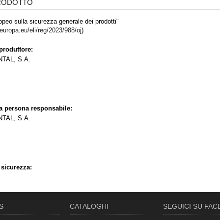
PRODOTTO
peo sulla sicurezza generale dei prodotti"
.europa.eu/eli/reg/2023/988/oj
)
produttore:
TAL, S.A.
la persona responsabile:
TAL, S.A.
 sicurezza:
S
CATALOGHI
SEGUICI SU FA