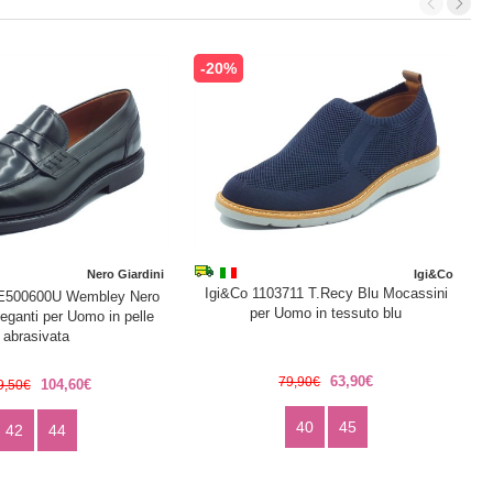
-20%
Nero Giardini
Igi&Co
Igi&Co 1103711 T.Recy Blu Mocassini
 E500600U Wembley Nero
per Uomo in tessuto blu
eganti per Uomo in pelle
abrasivata
63,90€
79,90€
104,60€
9,50€
40
45
42
44