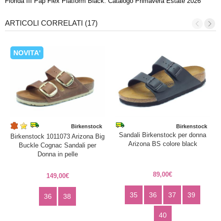
Florida III Pap Flex Platform Black. Catalogo Primavera Estate 2026
ARTICOLI CORRELATI (17)
NOVITA'
Birkenstock
Birkenstock
Sandali Birkenstock per donna
Birkenstock 1011073 Arizona Big
Arizona BS colore black
Buckle Cognac Sandali per
Donna in pelle
89,00€
149,00€
35
36
37
39
36
38
40