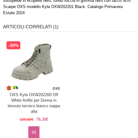
sottopiede in ecopelle nero, fondo roccia in gomma nero con tacco 5cm.
Scarpe OXS modello Kyla OXW202201 Black. Catalogo Primavera
Estate 2024
ARTICOLI CORRELATI (1)
-30%
OXS
OXS Kyla OXW202200 Off
White Anfibi per Donna in
tessuto tecnico bianco zeppa
alta
76,30€
109,00€
40