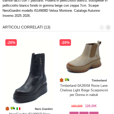
tramite lacci con 7 passanti. Fodera in pellicciotto bianco, sottopiede in
pellicciotto bianco fondo in gomma beige con zeppa 7cm. Scarpe
NeroGiardini modello I514908D Velour Montone. Catalogo Autunno
Inverno 2025 2026.
ARTICOLI CORRELATI (13)
-20%
-20%
Timberland
Timberland 0A28XM Roxie Lane
Chelsea Light Beige Scarponcini
per Donna in nabuk
128,00€
160,00€
Nero Giardini