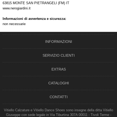
63815 MONTE SAN PIETRANGELI (FM) IT
www.nerogiardini.it
Informazioni di avvertenza e sicurezza:
non necessarie
INFORMAZIONI
SERVIZIO CLIENTI
EXTRAS
CATALOGHI
CONTATTI
Vitiello Calzature e Vitiello Dance Shoes sono insegne della ditta Vitiello
Giuseppe con sede legale in Via Tiburtina 307A 00011 - Tivoli Terme -