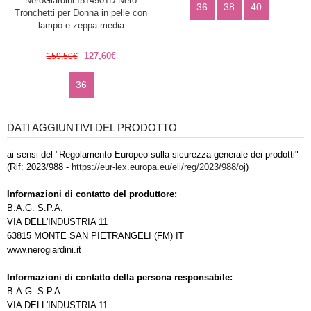
NeroGiardini I514901D Nero
36
38
40
Tronchetti per Donna in pelle con
lampo e zeppa media
127,60€
159,50€
36
DATI AGGIUNTIVI DEL PRODOTTO
ai sensi del "Regolamento Europeo sulla sicurezza generale dei prodotti"
(Rif: 2023/988 -
https://eur-lex.europa.eu/eli/reg/2023/988/oj
)
Informazioni di contatto del produttore:
B.A.G. S.P.A.
VIA DELL'INDUSTRIA 11
63815 MONTE SAN PIETRANGELI (FM) IT
www.nerogiardini.it
Informazioni di contatto della persona responsabile:
B.A.G. S.P.A.
VIA DELL'INDUSTRIA 11