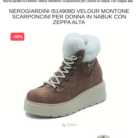
NeroGiardini I514908D Velour Montone Scarponcini per Donna in nabuk con zeppa alta
NEROGIARDINI I514908D VELOUR MONTONE
SCARPONCINI PER DONNA IN NABUK CON
ZEPPA ALTA
-40%
Zoom