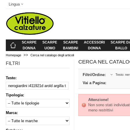
Lingua
SCARPE
SCARPE
SCARPE
ACCESSORI
SCARPE D
DONNA
UOMO
BAMBINI
DONNA
BALLO
>>
Homepage
Cerca nel catalogo degli articoli
CERCA NEL CATALO
FILTRI
Filtri/Ordine:
Testo: ner
Testo:
Vai a Pagina:
Tipologia:
Attenzione!
Non sono stati individuati 
meno restrittivi
Marca: