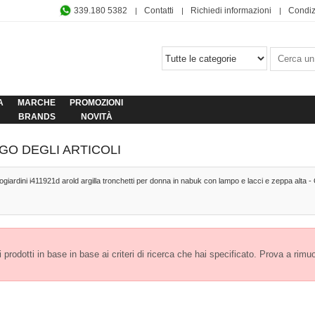
339.180 5382
Contatti
Richiedi informazioni
Condiz
A
MARCHE
PROMOZIONI
BRANDS
NOVITÀ
GO DEGLI ARTICOLI
ogiardini i411921d arold argilla tronchetti per donna in nabuk con lampo e lacci e zeppa alta -
prodotti in base in base ai criteri di ricerca che hai specificato. Prova a rimuover