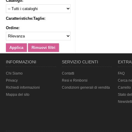
Catalogo:
Caratteristiche:
Taglie:
Ordine:
INFORMAZIONI
SERVIZIO CLIENTI
EXTRA
Chi Siamo
Contatti
FAQ
Privacy
Resi e Rimborsi
Cerca ne
Richiedi informazioni
Condizioni generali di vendita
Carrello
Mappa del sito
Stato del
Newslett