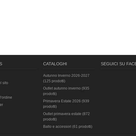
S
CATALOGHI
SEGUICI SU FA
Autunno Inverno 2026-2027
(125 prodotti)
l sito
Outlet autunno inverno (935
prodotti)
l'ordine
Primavera Estate 2026 (939
er
prodotti)
Outlet primavera estate (872
prodotti)
Ballo e accessori (61 prodotti)