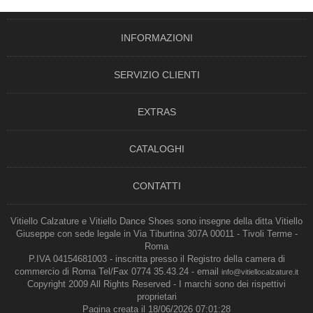
INFORMAZIONI
SERVIZIO CLIENTI
EXTRAS
CATALOGHI
CONTATTI
Vitiello Calzature e Vitiello Dance Shoes sono insegne della ditta Vitiello
Giuseppe con sede legale in Via Tiburtina 307A 00011 - Tivoli Terme -
Roma
P.IVA 04154681003 - inscritta presso il Registro della camera di
commercio di Roma Tel/Fax 0774 35.43.24 - email
info@vitiellocalzature.it
Copyright 2009 All Rights Reserved - I marchi sono dei rispettivi
proprietari
Pagina creata il 18/06/2026 07:01:28