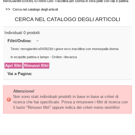
NeroGiardini E543917D Reno Lino Tracollina per Donna in vera pelle con clip e pattina
>>
Cerca nel catalogo degli articoli
CERCA NEL CATALOGO DEGLI ARTICOLI
Individuati 0 prodotti
Filtri/Ordine:
Testo: nerogiardini e543923d t giove ecru tracollina con monospalla donna
in ecopelle pattina e lampo - Ordine: rilevanza
Vai a Pagina:
Attenzione!
Non sono stati individuati prodotti in base in base ai criteri di
ricerca che hai specificato. Prova a rimuovere i filtri di ricerca con
il tasto "Rimuovi filtri" oppure indica dei criteri meno restrittivi