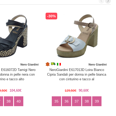
-30%
Nero Giardini
Nero Giardini
i E616072D Tamigi Nero
NeroGiardini E617013D Loira Bianco
 donna in pelle nera con
Cipria Sandali per donna in pelle bianca
rino e tacco alto
con cinturino e tacco al
104,60€
90,60€
9,50€
129,50€
7
38
40
35
36
37
38
39