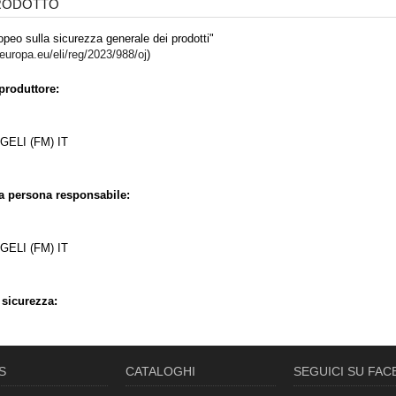
PRODOTTO
peo sulla sicurezza generale dei prodotti"
.europa.eu/eli/reg/2023/988/oj
)
produttore:
ELI (FM) IT
la persona responsabile:
ELI (FM) IT
 sicurezza:
S
CATALOGHI
SEGUICI SU FA