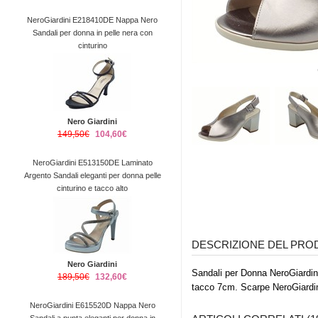
NeroGiardini E218410DE Nappa Nero
Sandali per donna in pelle nera con
cinturino
Nero Giardini
149,50€
104,60€
NeroGiardini E513150DE Laminato
Argento Sandali eleganti per donna pelle
cinturino e tacco alto
DESCRIZIONE DEL PR
Nero Giardini
Sandali per Donna NeroGiardini 
189,50€
132,60€
tacco 7cm. Scarpe NeroGiardi
NeroGiardini E615520D Nappa Nero