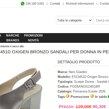
339.180 5382
Contatti
Richiedi informazioni
Condiz
A
MARCHE
PROMOZIONI
BRANDS
NOVITÀ
nturino e tacco alto
3451D OXIGEN BRONZO SANDALI PER DONNA IN PE
DETTAGLIO PRODOTTO
Marca:
Nero Giardini
Modello:
E513451D Oxigen Bronzo
Tipologia:
Scarpe Donna - Sandali t
Codice:
PGD5ANG513451BR
Catalogo:
Primavera Estate 2026
Tags:
Promozione
In saldo
Prezzo:
129,00€
90,30€