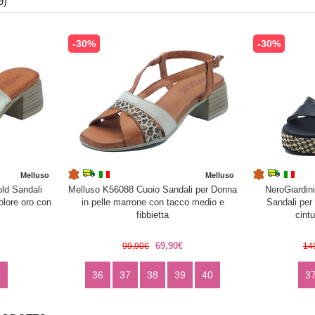
9)
-30%
-30%
Melluso
Melluso
ld Sandali
Melluso K56088 Cuoio Sandali per Donna
NeroGiardin
olore oro con
in pelle marrone con tacco medio e
Sandali per
fibbietta
cintu
69,90€
99,90€
14
9
36
37
38
39
40
3