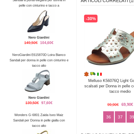
ARTICOLI CORRELATI (1
Sandali a punta eleganti per donna in
pelle con cinturino e tacco a
-30%
Nero Giardini
149,50€
104,60€
NeroGiardini E615870D Loira Bianco
Sandali per donna in pelle con cinturino e
tacco alto
Melluso K56076Q Light Go
scalsati per Donna in pelle c
tacco medio
Nero Giardini
139,50€
97,60€
69,90€
99,90€
Wonders G-6801 Zaida Iseo Maiz
36
37
3
Sandali per Donna in pelle gialla con
tacco alto