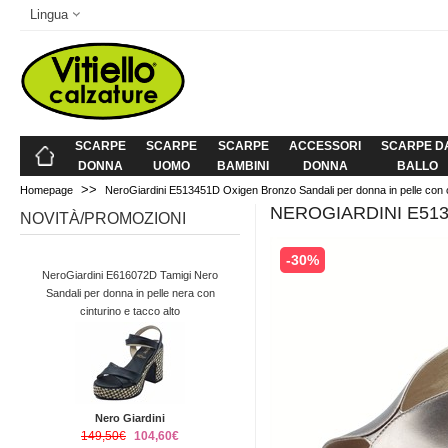
Lingua
SCARPE
SCARPE
SCARPE
ACCESSORI
SCARPE D
DONNA
UOMO
BAMBINI
DONNA
BALLO
>>
Homepage
NeroGiardini E513451D Oxigen Bronzo Sandali per donna in pelle con ci
NEROGIARDINI E51
NOVITÀ/PROMOZIONI
-30%
NeroGiardini E616072D Tamigi Nero
Sandali per donna in pelle nera con
cinturino e tacco alto
Nero Giardini
149,50€
104,60€