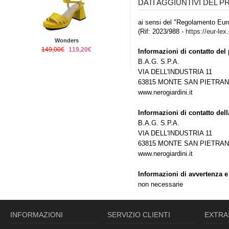
DATI AGGIUNTIVI DEL 
ai sensi del "Regolamento Euro
(Rif: 2023/988 -
https://eur-lex
Wonders
149,00€
119,20€
Informazioni di contatto del 
B.A.G. S.P.A.
VIA DELL'INDUSTRIA 11
63815 MONTE SAN PIETRANG
www.nerogiardini.it
Informazioni di contatto del
B.A.G. S.P.A.
VIA DELL'INDUSTRIA 11
63815 MONTE SAN PIETRANG
www.nerogiardini.it
Informazioni di avvertenza e
non necessarie
INFORMAZIONI
SERVIZIO CLIENTI
EXTRA