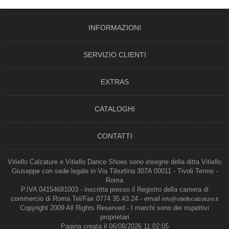
INFORMAZIONI
SERVIZIO CLIENTI
EXTRAS
CATALOGHI
CONTATTI
Vitiello Calzature e Vitiello Dance Shoes sono insegne della ditta Vitiello
Giuseppe con sede legale in Via Tiburtina 307A 00011 - Tivoli Terme -
Roma
P.IVA 04154681003 - inscritta presso il Registro della camera di
commercio di Roma Tel/Fax 0774 35.43.24 - email
info@vitiellocalzature.it
Copyright 2009 All Rights Reserved - I marchi sono dei rispettivi
proprietari
Pagina creata il 06/08/2026 11:02:05