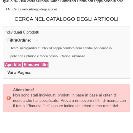
Igi&Co 7672100 Vitello Scirocco Bianco Sandali per Donna con zeppa bassa in pelle
>>
Cerca nel catalogo degli articoli
CERCA NEL CATALOGO DEGLI ARTICOLI
Individuati 0 prodotti
Filtri/Ordine:
Testo: nerogiardini e513272d nappa pandora nero sandali per donna in
pelle con cinturino e tacco basso - Ordine: rilevanza
Vai a Pagina:
Attenzione!
Non sono stati individuati prodotti in base in base ai criteri di
ricerca che hai specificato. Prova a rimuovere i filtri di ricerca con
il tasto "Rimuovi filtri" oppure indica dei criteri meno restrittivi