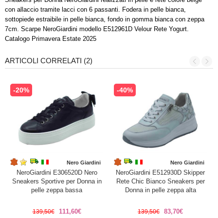
con allaccio tramite lacci con 6 passanti. Fodera in pelle bianca,
sottopiede estraibile in pelle bianca, fondo in gomma bianca con zeppa
7cm. Scarpe NeroGiardini modello E512961D Velour Rete Yogurt.
Catalogo Primavera Estate 2025
ARTICOLI CORRELATI (2)
-20%
-40%
Nero Giardini
Nero Giardini
NeroGiardini E306520D Nero
NeroGiardini E512930D Skipper
Sneakers Sportive per Donna in
Rete Chic Bianco Sneakers per
pelle zeppa bassa
Donna in pelle zeppa alta
111,60€
83,70€
139,50€
139,50€