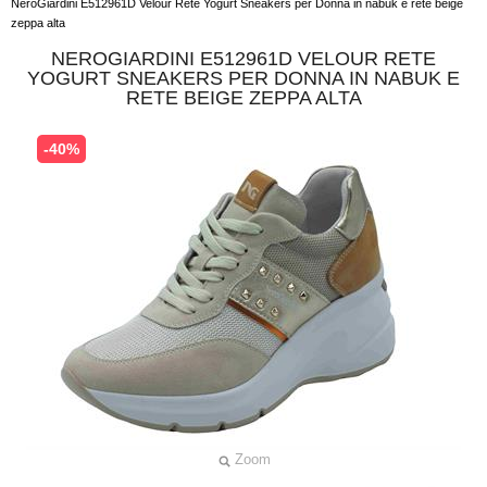
NeroGiardini E512961D Velour Rete Yogurt Sneakers per Donna in nabuk e rete beige
zeppa alta
NEROGIARDINI E512961D VELOUR RETE
YOGURT SNEAKERS PER DONNA IN NABUK E
RETE BEIGE ZEPPA ALTA
-40%
Zoom