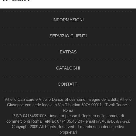
INFORMAZIONI
SERVIZIO CLIENTI
EXTRAS
CATALOGHI
CONTATTI
Vitiello Calzature e Vitiello Dance Shoes sono insegne della ditta Vitiello
Giuseppe con sede legale in Via Tiburtina 307A 00011 - Tivoli Terme -
Roma
P.IVA 04154681003 - inscritta presso il Registro della camera di
commercio di Roma Tel/Fax 0774 35.43.24 - email
info@vitiellocalzature.it
Copyright 2009 All Rights Reserved - I marchi sono dei rispettivi
proprietari