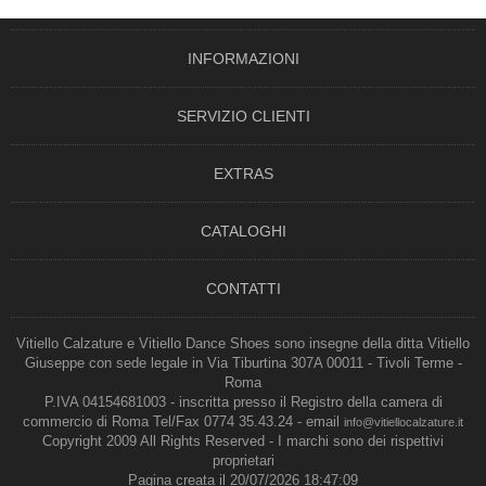
INFORMAZIONI
SERVIZIO CLIENTI
EXTRAS
CATALOGHI
CONTATTI
Vitiello Calzature e Vitiello Dance Shoes sono insegne della ditta Vitiello
Giuseppe con sede legale in Via Tiburtina 307A 00011 - Tivoli Terme -
Roma
P.IVA 04154681003 - inscritta presso il Registro della camera di
commercio di Roma Tel/Fax 0774 35.43.24 - email
info@vitiellocalzature.it
Copyright 2009 All Rights Reserved - I marchi sono dei rispettivi
proprietari
Pagina creata il 20/07/2026 18:47:09