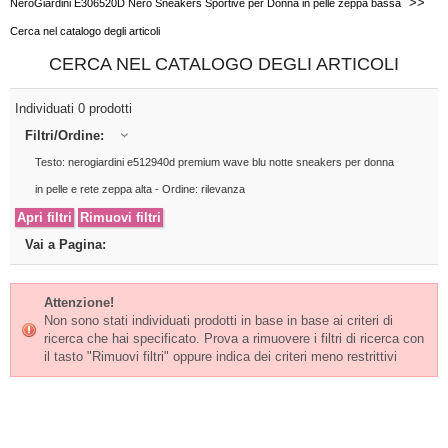
>>
NeroGiardini E306520D Nero Sneakers Sportive per Donna in pelle zeppa bassa
Cerca nel catalogo degli articoli
CERCA NEL CATALOGO DEGLI ARTICOLI
Individuati 0 prodotti
Filtri/Ordine:
Testo: nerogiardini e512940d premium wave blu notte sneakers per donna
in pelle e rete zeppa alta - Ordine: rilevanza
Vai a Pagina:
Attenzione!
Non sono stati individuati prodotti in base in base ai criteri di
ricerca che hai specificato. Prova a rimuovere i filtri di ricerca con
il tasto "Rimuovi filtri" oppure indica dei criteri meno restrittivi