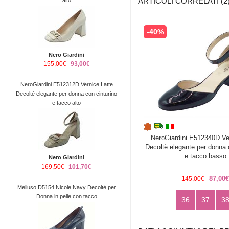
ARTICOLI CORRELATI (2
alto
-40%
Nero Giardini
155,00€
93,00€
NeroGiardini E512312D Vernice Latte
Decoltè elegante per donna con cinturino
e tacco alto
NeroGiardini E512340D Ve
Decoltè elegante per donna 
e tacco basso
Nero Giardini
169,50€
101,70€
87,00
145,00€
Melluso D5154 Nicole Navy Decoltè per
Donna in pelle con tacco
36
37
3