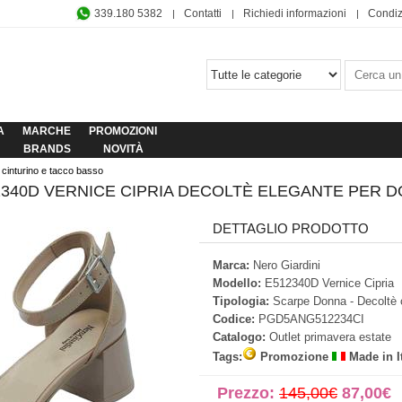
339.180 5382
Contatti
Richiedi informazioni
Condiz
A
MARCHE
PROMOZIONI
BRANDS
NOVITÀ
cinturino e tacco basso
2340D VERNICE CIPRIA DECOLTÈ ELEGANTE PER 
DETTAGLIO PRODOTTO
Marca:
Nero Giardini
Modello:
E512340D Vernice Cipria
Tipologia:
Scarpe Donna - Decoltè 
Codice:
PGD5ANG512234CI
Catalogo:
Outlet primavera estate
Tags:
Promozione
Made in I
Prezzo:
145,00€
87,00€