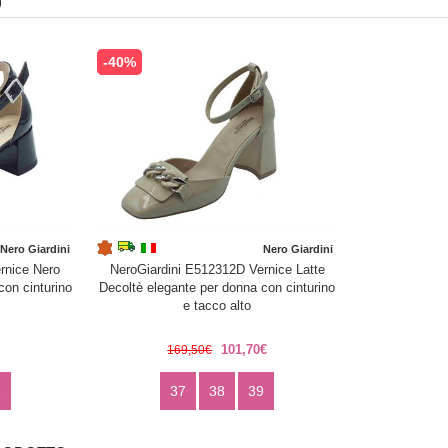
)
-40%
Nero Giardini
Nero Giardini
rnice Nero
NeroGiardini E512312D Vernice Latte
con cinturino
Decoltè elegante per donna con cinturino
e tacco alto
€
101,70€
169,50€
8
37
38
39