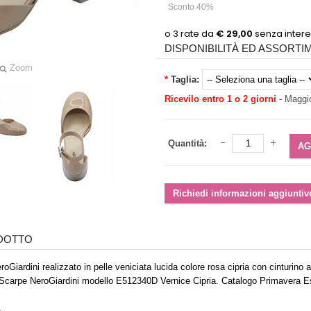
Sconto 40%
DISPONIBILITÀ ED ASSORT
Zoom
*
Taglia:
Ricevilo entro 1 o 2 giorni
-
Maggio
Quantità:
ODOTTO
iardini realizzato in pelle veniciata lucida colore rosa cipria con cinturino al
carpe NeroGiardini modello E512340D Vernice Cipria. Catalogo Primavera E