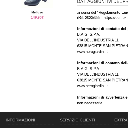
DATI AGGIUNTIVI DEL 
ai sensi del "Regolamento Euro
Melluso
149,90€
(Rif: 2023/988 -
https://eur-lex
Informazioni di contatto del 
B.A.G. S.P.A.
VIA DELL'INDUSTRIA 11
63815 MONTE SAN PIETRANG
www.nerogiardini.it
Informazioni di contatto del
B.A.G. S.P.A.
VIA DELL'INDUSTRIA 11
63815 MONTE SAN PIETRANG
www.nerogiardini.it
Informazioni di avvertenza e
non necessarie
INFORMAZIONI
SERVIZIO CLIENTI
EXTRA