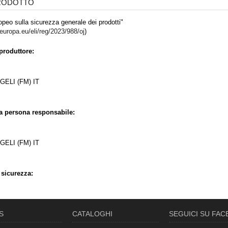
PRODOTTO
peo sulla sicurezza generale dei prodotti"
.europa.eu/eli/reg/2023/988/oj
)
produttore:
ELI (FM) IT
la persona responsabile:
ELI (FM) IT
 sicurezza:
S
CATALOGHI
SEGUICI SU FA