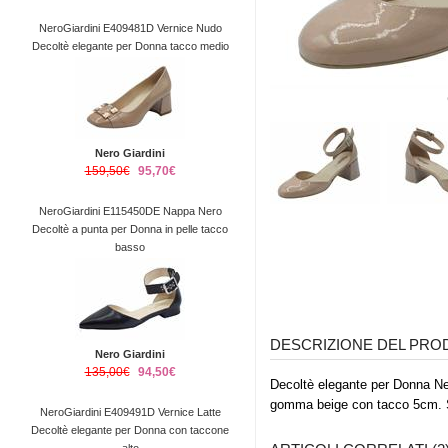
NeroGiardini E409481D Vernice Nudo
Decoltè elegante per Donna tacco medio
Nero Giardini
159,50€
95,70€
NeroGiardini E115450DE Nappa Nero
Decoltè a punta per Donna in pelle tacco
basso
DESCRIZIONE DEL PR
Nero Giardini
135,00€
94,50€
Decoltè elegante per Donna NeroG
gomma beige con tacco 5cm. S
NeroGiardini E409491D Vernice Latte
Decoltè elegante per Donna con taccone