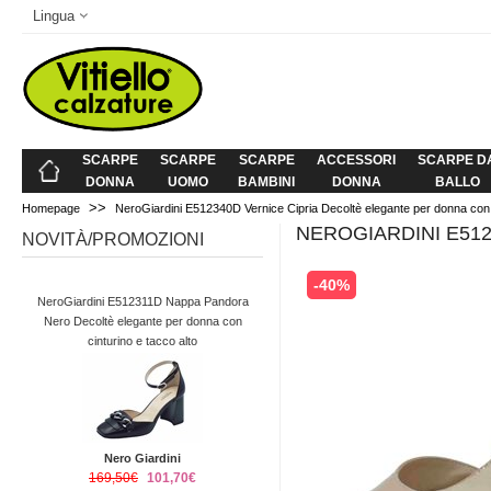
Lingua
SCARPE
SCARPE
SCARPE
ACCESSORI
SCARPE D
DONNA
UOMO
BAMBINI
DONNA
BALLO
>>
Homepage
NeroGiardini E512340D Vernice Cipria Decoltè elegante per donna con 
NEROGIARDINI E51
NOVITÀ/PROMOZIONI
-40%
NeroGiardini E512311D Nappa Pandora
Nero Decoltè elegante per donna con
cinturino e tacco alto
Nero Giardini
169,50€
101,70€