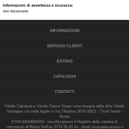
Informazioni di avvertenza e sicurezza:
non necessarie
INFORMAZIONI
SERVIZIO CLIENTI
EXTRAS
CATALOGHI
CONTATTI
Vitiello Calzature e Vitiello Dance Shoes sono insegne della ditta Vitiello
Giuseppe con sede legale in Via Tiburtina 307A 00011 - Tivoli Terme -
Roma
P.IVA 04154681003 - inscritta presso il Registro della camera di
commercio di Roma Tel/Fax 0774 35.43.24 - email
info@vitiellocalzature.it