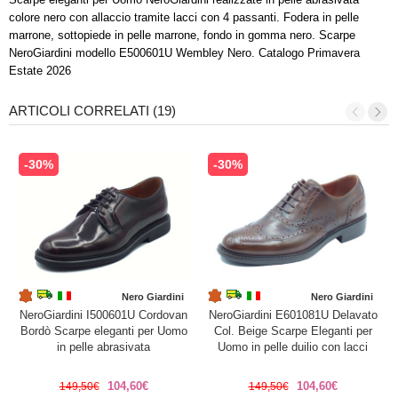
colore nero con allaccio tramite lacci con 4 passanti. Fodera in pelle
marrone, sottopiede in pelle marrone, fondo in gomma nero. Scarpe
NeroGiardini modello E500601U Wembley Nero. Catalogo Primavera
Estate 2026
ARTICOLI CORRELATI (19)
-30%
-30%
Nero Giardini
Nero Giardini
NeroGiardini I500601U Cordovan
NeroGiardini E601081U Delavato
Bordò Scarpe eleganti per Uomo
Col. Beige Scarpe Eleganti per
in pelle abrasivata
Uomo in pelle duilio con lacci
104,60€
104,60€
149,50€
149,50€