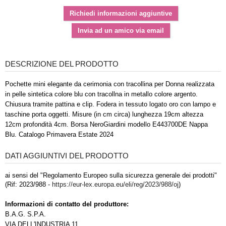
DESCRIZIONE DEL PRODOTTO
Pochette mini elegante da cerimonia con tracollina per Donna realizzata
in pelle sintetica colore blu con tracollna in metallo colore argento.
Chiusura tramite pattina e clip. Fodera in tessuto logato oro con lampo e
taschine porta oggetti. Misure (in cm circa) lunghezza 19cm altezza
12cm profondità 4cm. Borsa NeroGiardini modello E443700DE Nappa
Blu. Catalogo Primavera Estate 2024
DATI AGGIUNTIVI DEL PRODOTTO
ai sensi del "Regolamento Europeo sulla sicurezza generale dei prodotti"
(Rif: 2023/988 -
https://eur-lex.europa.eu/eli/reg/2023/988/oj
)
Informazioni di contatto del produttore:
B.A.G. S.P.A.
VIA DELL'INDUSTRIA 11