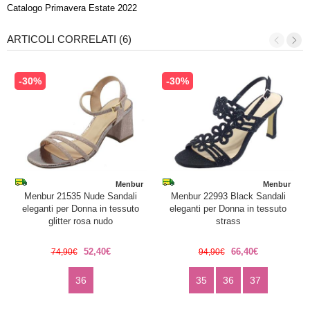
Catalogo Primavera Estate 2022
ARTICOLI CORRELATI (6)
-30%
-30%
Menbur
Menbur
Menbur 21535 Nude Sandali
Menbur 22993 Black Sandali
eleganti per Donna in tessuto
eleganti per Donna in tessuto
glitter rosa nudo
strass
52,40€
66,40€
74,90€
94,90€
36
35
36
37