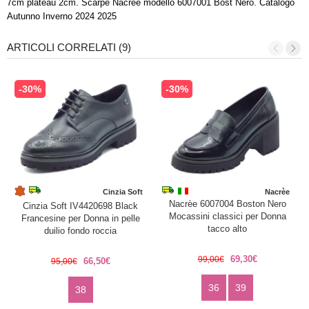
7cm plateau 2cm. Scarpe Nacrèe modello 6007001 Bost Nero. Catalogo
Autunno Inverno 2024 2025
ARTICOLI CORRELATI (9)
-30%
-30%
Cinzia Soft
Nacrèe
Nacrèe 6007004 Boston Nero
Cinzia Soft IV4420698 Black
Mocassini classici per Donna
Francesine per Donna in pelle
tacco alto
duilio fondo roccia
69,30€
99,00€
66,50€
95,00€
36
39
38