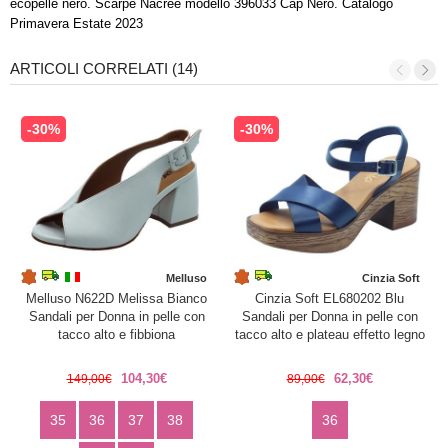
ecopelle nero. Scarpe Nacrèe modello 396033 Cap Nero. Catalogo
Primavera Estate 2023
ARTICOLI CORRELATI (14)
-30%
-30%
Melluso
Cinzia Soft
Melluso N622D Melissa Bianco
Cinzia Soft EL680202 Blu
Sandali per Donna in pelle con
Sandali per Donna in pelle con
tacco alto e fibbiona
tacco alto e plateau effetto legno
104,30€
62,30€
149,00€
89,00€
35
36
37
38
36