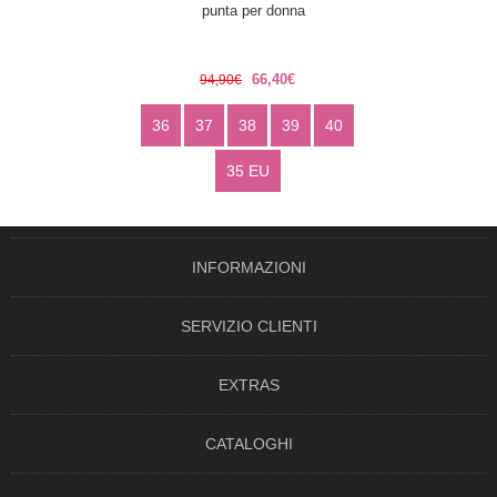
punta per donna
66,40€
94,90€
36
37
38
39
40
35 EU
INFORMAZIONI
SERVIZIO CLIENTI
EXTRAS
CATALOGHI