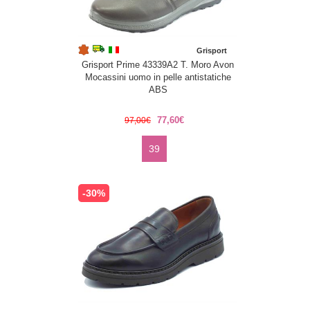
Grisport
Grisport Prime 43339A2 T. Moro Avon
Mocassini uomo in pelle antistatiche
ABS
77,60€
97,00€
39
-30%