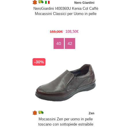
Nero Giardini
NeroGiardini I400360U Kenia Col Caffè
Mocassini Classici per Uomo in pelle
108,50€
155,00€
40
42
-30%
Zen
Mocassini Zen per uomo in pelle
toscano con sottopiede estraibile