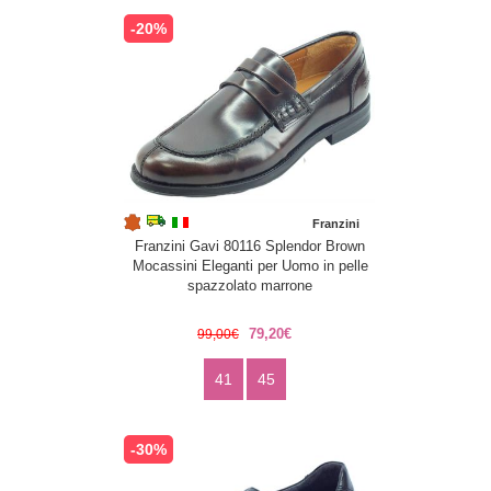
-20%
Franzini
Franzini Gavi 80116 Splendor Brown
Mocassini Eleganti per Uomo in pelle
spazzolato marrone
79,20€
99,00€
41
45
-30%