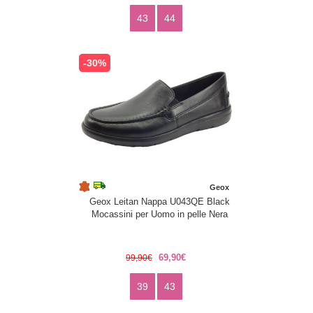
43
44
-30%
Geox
Geox Leitan Nappa U043QE Black
Mocassini per Uomo in pelle Nera
69,90€
99,90€
39
43