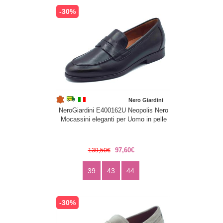
-30%
Nero Giardini
NeroGiardini E400162U Neopolis Nero
Mocassini eleganti per Uomo in pelle
97,60€
139,50€
39
43
44
-30%