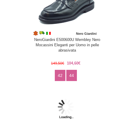
Nero Giardini
NeroGiardini E500600U Wembley Nero
Mocassini Eleganti per Uomo in pelle
abrasivata
104,60€
149,50€
42
44