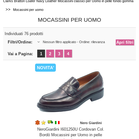
Clarks Bratton Loafer Navy Leather Mocassini classici per Uomo in pelle fondo gomma
>>
Mocassini per uomo
MOCASSINI PER UOMO
Individuati 76 prodotti
Filtri/Ordine:
Nessun filtro applicato - Ordine: rilevanza
Vai a Pagina:
1
2
3
4
NOVITA'
Nero Giardini
NeroGiardini I601250U Cordovan Col.
Bordò Mocassini per Uomo in pelle