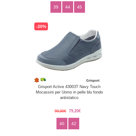
39
44
45
-20%
Grisport
Grisport Active 43003T Navy Touch
Mocassini per Uomo in pelle blu fondo
antistatico
79,20€
99,00€
40
42