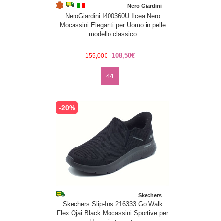
Nero Giardini
NeroGiardini I400360U Ilcea Nero
Mocassini Eleganti per Uomo in pelle
modello classico
108,50€
155,00€
44
-20%
Skechers
Skechers Slip-Ins 216333 Go Walk
Flex Ojai Black Mocassini Sportive per