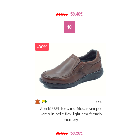
59,40€
84,90€
40
-30%
Zen
Zen 99004 Toscano Mocassini per
Uomo in pelle flex light eco friendly
memory
59,50€
85,00€