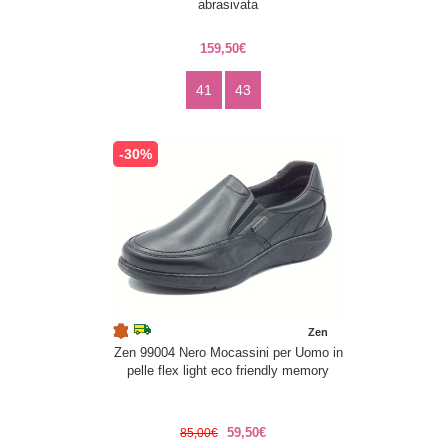
abrasivata
159,50€
41
43
-30%
Zen
Zen 99004 Nero Mocassini per Uomo in
pelle flex light eco friendly memory
59,50€
85,00€