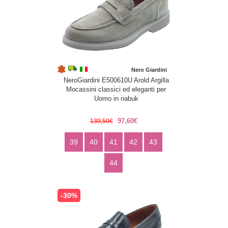
Nero Giardini
NeroGiardini E500610U Arold Argilla
Mocassini classici ed eleganti per
Uomo in nabuk
97,60€
139,50€
39
40
41
42
43
44
-30%