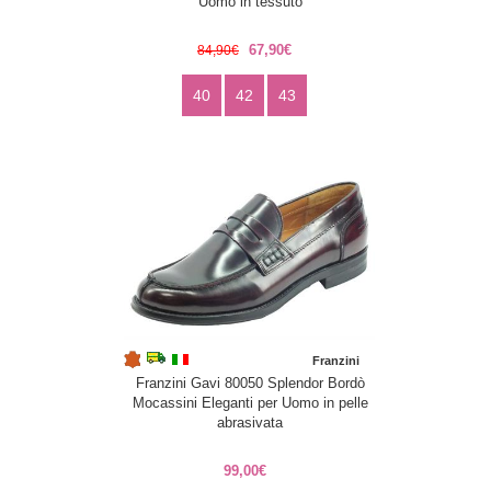
Uomo in tessuto
67,90€
84,90€
40
42
43
Franzini
Franzini Gavi 80050 Splendor Bordò
Mocassini Eleganti per Uomo in pelle
abrasivata
99,00€