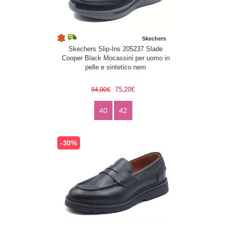
Skechers
Skechers Slip-Ins 205237 Slade
Cooper Black Mocassini per uomo in
pelle e sintetico nero
75,20€
94,00€
40
42
-30%