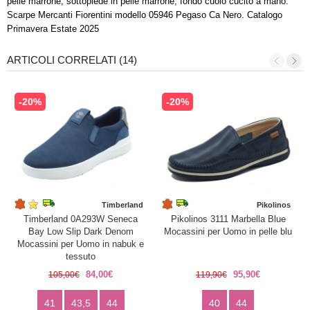
pelle marrone, sottopiede in pelle marrone, fondo cuoio cucito a mano.
Scarpe Mercanti Fiorentini modello 05946 Pegaso Ca Nero. Catalogo
Primavera Estate 2025
ARTICOLI CORRELATI (14)
-20%
-20%
Timberland
Pikolinos
Timberland 0A293W Seneca
Pikolinos 3111 Marbella Blue
Bay Low Slip Dark Denom
Mocassini per Uomo in pelle blu
Mocassini per Uomo in nabuk e
tessuto
84,00€
95,90€
105,00€
119,90€
41
43,5
44
40
44