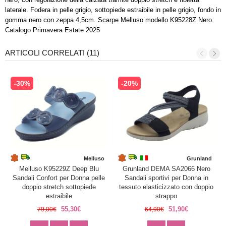
laterale. Fodera in pelle grigio, sottopiede estraibile in pelle grigio, fondo in
gomma nero con zeppa 4,5cm. Scarpe Melluso modello K95228Z Nero.
Catalogo Primavera Estate 2025
ARTICOLI CORRELATI (11)
-30%
-20%
Melluso
Grunland
Melluso K95229Z Deep Blu
Grunland DEMA SA2066 Nero
Sandali Confort per Donna pelle
Sandali sportivi per Donna in
doppio stretch sottopiede
tessuto elasticizzato con doppio
estraibile
strappo
55,30€
51,90€
79,00€
64,90€